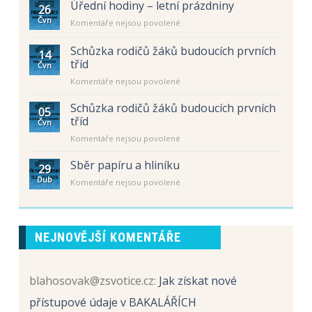
Úřední hodiny – letní prázdniny
26
Čvn
u
Komentáře nejsou povolené
textu
s
Schůzka rodičů žáků budoucích prvních
14
názvem
tříd
Čvn
Úřední
u
Komentáře nejsou povolené
hodiny
textu
–
s
letní
Schůzka rodičů žáků budoucích prvních
05
názvem
prázdniny
tříd
Čvn
Schůzka
u
Komentáře nejsou povolené
rodičů
textu
žáků
s
Sběr papíru a hliníku
budoucích
29
názvem
prvních
Dub
u
Komentáře nejsou povolené
Schůzka
tříd
textu
rodičů
s
žáků
názvem
budoucích
Sběr
prvních
NEJNOVĚJŠÍ KOMENTÁŘE
papíru
tříd
a
hliníku
blahosovak@zsvotice.cz
:
Jak získat nové
přístupové údaje v BAKALÁŘÍCH