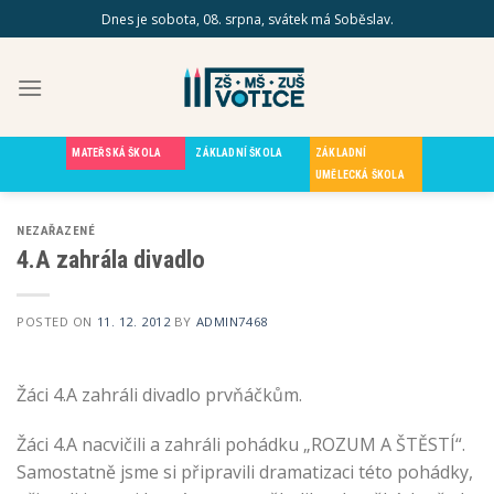
Skip
Dnes je sobota, 08. srpna, svátek má Soběslav.
to
content
MATEŘSKÁ ŠKOLA
ZÁKLADNÍ ŠKOLA
ZÁKLADNÍ
UMĚLECKÁ ŠKOLA
NEZAŘAZENÉ
4.A zahrála divadlo
POSTED ON
11. 12. 2012
BY
ADMIN7468
Žáci 4.A zahráli divadlo prvňáčkům.
Žáci 4.A nacvičili a zahráli pohádku „ROZUM A ŠTĚSTÍ“.
Samostatně jsme si připravili dramatizaci této pohádky,