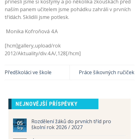
přinesli jsme si kostýmy a po několika zkouškách před
naším panem učitelem jsme pohádku zahráli v prvních
třídách. Sklidili jsme potlesk.
Monika Kofroňová 4.A
[hcm]gallery,upload/rok
2012/Aktuality/div.4.A/,128[/hcm]
Předškoláci ve škole
Práce šikovných ručiček
NEJNOVĚJŠÍ PŘÍSPĚVKY
Rozdělení žáků do prvních tříd pro
05
školní rok 2026 / 2027
Srp