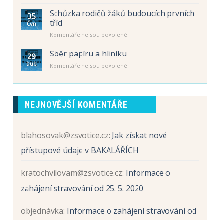
textu
–
školní
s
letní
Schůzka rodičů žáků budoucích prvních
rok
05
názvem
prázdniny
tříd
2026
Čvn
Schůzka
/
u
Komentáře nejsou povolené
rodičů
2027
textu
žáků
s
Sběr papíru a hliníku
budoucích
29
názvem
prvních
Dub
u
Komentáře nejsou povolené
Schůzka
tříd
textu
rodičů
s
žáků
názvem
budoucích
Sběr
prvních
NEJNOVĚJŠÍ KOMENTÁŘE
papíru
tříd
a
hliníku
blahosovak@zsvotice.cz
:
Jak získat nové
přístupové údaje v BAKALÁŘÍCH
kratochvilovam@zsvotice.cz
:
Informace o
zahájení stravování od 25. 5. 2020
objednávka
:
Informace o zahájení stravování od