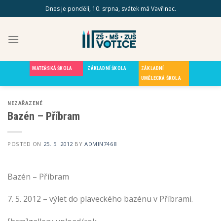
Skip
Dnes je pondělí, 10. srpna, svátek má Vavřinec.
to
content
MATEŘSKÁ ŠKOLA
ZÁKLADNÍ ŠKOLA
ZÁKLADNÍ
UMĚLECKÁ ŠKOLA
NEZAŘAZENÉ
Bazén – Příbram
POSTED ON
25. 5. 2012
BY
ADMIN7468
Bazén – Příbram
7. 5. 2012 – výlet do plaveckého bazénu v Příbrami.