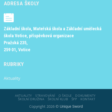
ADRESA ŠKOLY
Základní škola, Mateřská škola a Základní umělecká
škola Votice, příspěvková organizace
Pražská 235,
259 01, Votice
RUBRIKY
Aktuality
AKTUALITY
STRAVOVÁNÍ
O ŠKOLE
DOKUMENTY
ŠKOLNÍ DRUŽINA
ŠKOLNÍ KLUB
ŠPP
KONTAKT
Copyright 2026 ©
Unique Sword