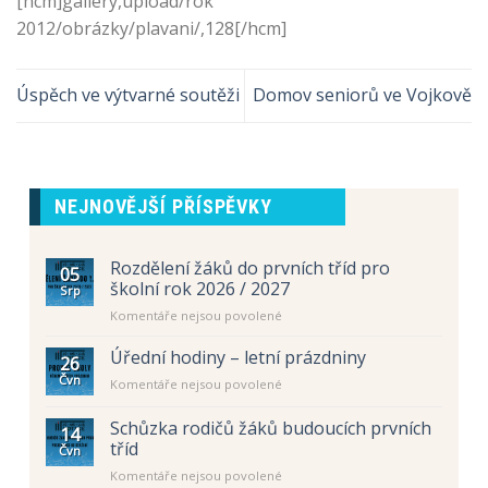
[hcm]gallery,upload/rok
2012/obrázky/plavani/,128[/hcm]
Úspěch ve výtvarné soutěži
Domov seniorů ve Vojkově
NEJNOVĚJŠÍ PŘÍSPĚVKY
Rozdělení žáků do prvních tříd pro
05
školní rok 2026 / 2027
Srp
u
Komentáře nejsou povolené
textu
s
Úřední hodiny – letní prázdniny
26
názvem
Čvn
u
Komentáře nejsou povolené
Rozdělení
textu
žáků
s
Schůzka rodičů žáků budoucích prvních
do
14
názvem
prvních
tříd
Čvn
Úřední
tříd
u
Komentáře nejsou povolené
hodiny
pro