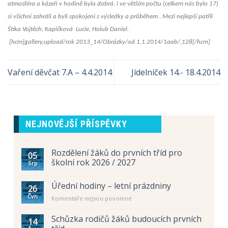
atmosféra a kázeň v hodině byla dobrá, i ve větším počtu (celkem nás bylo 17)
si všichni zahráli a byli spokojeni s výsledky a průběhem . Mezi nejlepší patřil
Štika Vojtěch, Kapičková Lucie, Holub Daniel.
[hcm]gallery,upload/rok 2013_14/Obrázky/od 1.1.2014/1aab/,128[/hcm]
Vaření děvčat 7.A – 4.4.2014
Jídelníček 14.- 18.4.2014
NEJNOVĚJŠÍ PŘÍSPĚVKY
Rozdělení žáků do prvních tříd pro
05
školní rok 2026 / 2027
Srp
Úřední hodiny – letní prázdniny
26
Čvn
u
Komentáře nejsou povolené
textu
s
Schůzka rodičů žáků budoucích prvních
14
názvem