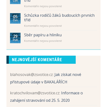
tříd
Čvn
Úřední
u
Komentáře nejsou povolené
hodiny
textu
–
s
letní
Schůzka rodičů žáků budoucích prvních
05
názvem
prázdniny
tříd
Čvn
Schůzka
u
Komentáře nejsou povolené
rodičů
textu
žáků
s
Sběr papíru a hliníku
budoucích
29
názvem
prvních
Dub
u
Komentáře nejsou povolené
Schůzka
tříd
textu
rodičů
s
žáků
názvem
budoucích
Sběr
prvních
NEJNOVĚJŠÍ KOMENTÁŘE
papíru
tříd
a
hliníku
blahosovak@zsvotice.cz
:
Jak získat nové
přístupové údaje v BAKALÁŘÍCH
kratochvilovam@zsvotice.cz
:
Informace o
zahájení stravování od 25. 5. 2020