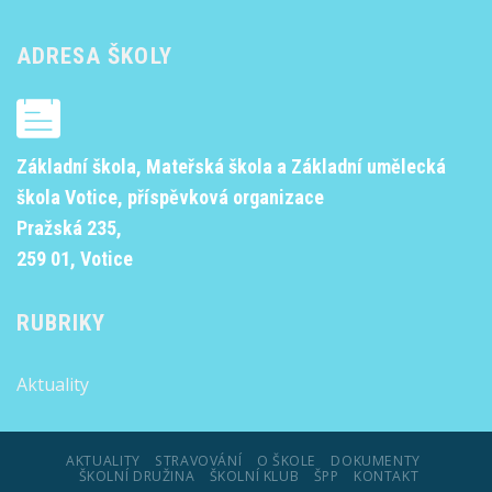
ADRESA ŠKOLY
Základní škola, Mateřská škola a Základní umělecká
škola Votice, příspěvková organizace
Pražská 235,
259 01, Votice
RUBRIKY
Aktuality
AKTUALITY
STRAVOVÁNÍ
O ŠKOLE
DOKUMENTY
ŠKOLNÍ DRUŽINA
ŠKOLNÍ KLUB
ŠPP
KONTAKT