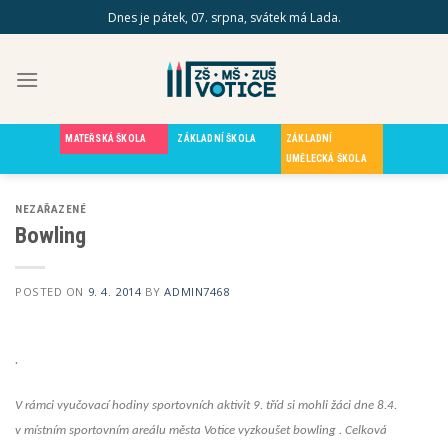
Skip
Dnes je pátek, 07. srpna, svátek má Lada.
to
content
MATEŘSKÁ ŠKOLA
ZÁKLADNÍ ŠKOLA
ZÁKLADNÍ
UMĚLECKÁ ŠKOLA
NEZAŘAZENÉ
Bowling
POSTED ON
9. 4. 2014
BY
ADMIN7468
.
V rámci vyučovací hodiny sportovních aktivit 9. tříd si mohli žáci dne 8.4.
v místním sportovním areálu města Votice vyzkoušet bowling . Celková