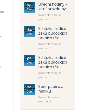
Úřední hodiny –
26
letní prázdniny
Čvn
dem
Komentáře nejsou
u
povolené
textu
s
Schůzka rodičů
14
názvem
žáků budoucích
Čvn
Úřední
hom
prvních tříd
hodiny
Komentáře nejsou
–
u
povolené
letní
textu
prázdniny
s
Schůzka rodičů
05
názvem
žáků budoucích
Čvn
Schůzka
prvních tříd
ám
rodičů
Komentáře nejsou
žáků
u
povolené
budoucích
textu
prvních
s
tříd
Sběr papíru a
29
názvem
hliníku
Dub
Schůzka
Komentáře nejsou
rodičů
u
povolené
žáků
textu
budoucích
s