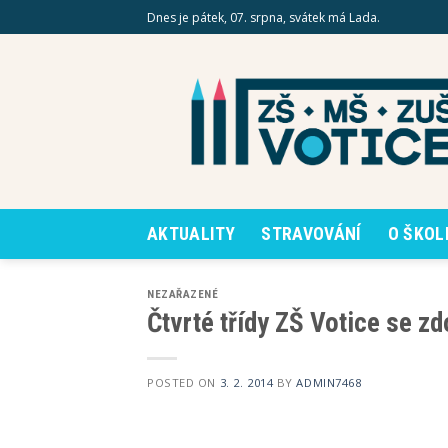
Skip
Dnes je pátek, 07. srpna, svátek má Lada.
to
content
AKTUALITY
STRAVOVÁNÍ
O ŠKOL
NEZAŘAZENÉ
Čtvrté třídy ZŠ Votice se z
POSTED ON
3. 2. 2014
BY
ADMIN7468