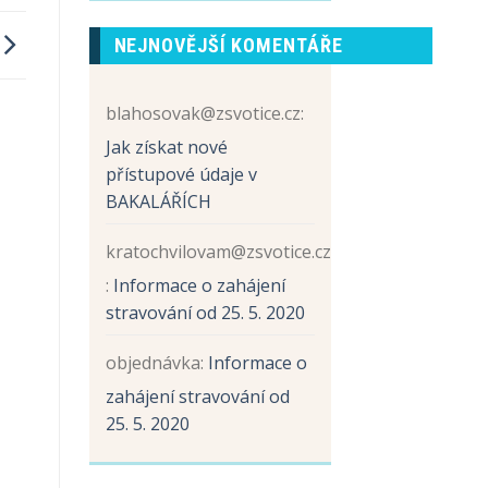
prvních
názvem
tříd
Sběr
NEJNOVĚJŠÍ KOMENTÁŘE
papíru
a
hliníku
blahosovak@zsvotice.cz
:
Jak získat nové
přístupové údaje v
BAKALÁŘÍCH
kratochvilovam@zsvotice.cz
:
Informace o zahájení
stravování od 25. 5. 2020
objednávka
:
Informace o
zahájení stravování od
25. 5. 2020