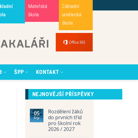
kladní
Mateřská
Základní
ola
škola
umělecká
škola
B
ŠPP
KONTAKT
NEJNOVĚJŠÍ PŘÍSPĚVKY
Rozdělení žáků
05
do prvních tříd
Srp
pro školní rok
2026 / 2027