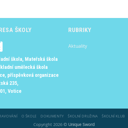
RESA ŠKOLY
RUBRIKY
Aktuality
ladní škola, Mateřská škola
ákladní umělecká škola
ice, příspěvková organizace
žská 235,
01, Votice
RAVOVÁNÍ
O ŠKOLE
DOKUMENTY
ŠKOLNÍ DRUŽINA
ŠKOLNÍ KLUB
Copyright 2026 ©
Unique Sword