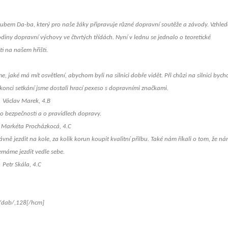
s klubem Da-ba, který pro naše žáky připravuje různé dopravní soutěže a závody. Vzhle
diny dopravní výchovy ve čtvrtých třídách. Nyní v lednu se jednalo o teoretické
ti na našem hřišti.
me, jaké má mít osvětlení, abychom byli na silnici dobře vidět. Při chůzi na silnici byc
 konci setkání jsme dostali hrací pexeso s dopravními značkami.
, 4.B
 o bezpečnosti a o pravidlech dopravy.
ocá, 4.C
rávně jezdit na kole, za kolik korun koupit kvalitní přilbu. Také nám říkali o tom, že n
nemáme jezdit vedle sebe.
 4.C
/dab/,128[/hcm]