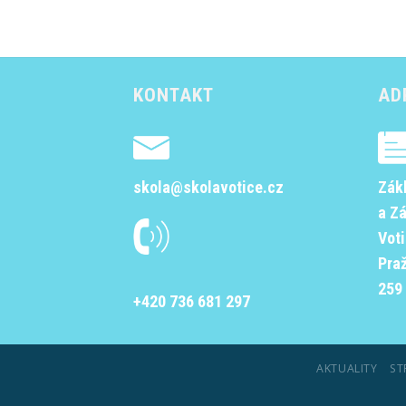
KONTAKT
AD
skola@skolavotice.cz
Zák
a Z
Vot
Pra
259 
+420 736 681 297
AKTUALITY
ST