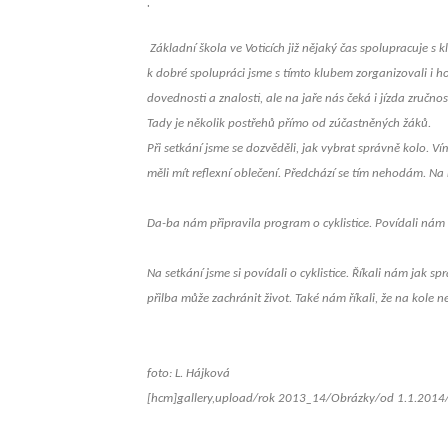
.
Základní škola ve Voticích již nějaký čas spolupracuje 
k dobré spolupráci jsme s tímto klubem zorganizovali i ho
dovednosti a znalosti, ale na jaře nás čeká i jízda zručnos
Tady je několik postřehů přímo od zúčastněných žáků.
Při setkání jsme se dozvěděli, jak vybrat správně kolo. Ví
měli mít reflexní oblečení. Předchází se tím nehodám. Na
Václav Marek
Da-ba nám připravila program o cyklistice. Povídali nám
Markéta Procházk
Na setkání jsme si povídali o cyklistice. Říkali nám jak sp
přilba může zachránit život. Také nám říkali, že na kole 
Petr Skála,
foto: L. Hájková
[hcm]gallery,upload/rok 2013_14/Obrázky/od 1.1.2014