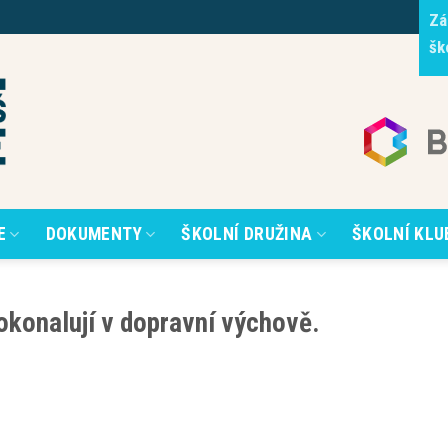
Zá
šk
E
DOKUMENTY
ŠKOLNÍ DRUŽINA
ŠKOLNÍ KLU
dokonalují v dopravní výchově.