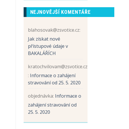
prvních
názvem
tříd
Sběr
NEJNOVĚJŠÍ KOMENTÁŘE
papíru
a
hliníku
blahosovak@zsvotice.cz
:
Jak získat nové
přístupové údaje v
BAKALÁŘÍCH
kratochvilovam@zsvotice.cz
:
Informace o zahájení
stravování od 25. 5. 2020
objednávka
:
Informace o
zahájení stravování od
25. 5. 2020