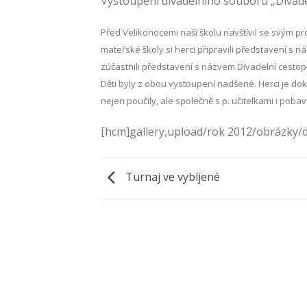
Vystoupení divadelního souboru „Divadé
Před Velikonocemi naši školu navštívil se svým pr
mateřské školy si herci připravili představení s n
zúčastnili představení s názvem Divadelní cestopi
Děti byly z obou vystoupení nadšené. Herci je doká
nejen poučily, ale společně s p. učitelkami i poba
[hcm]gallery,upload/rok 2012/obrázky/d
Turnaj ve vybíjené