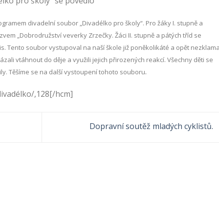
lko pro školy“ se povedlo
ogramem divadelní soubor „Divadélko pro školy“. Pro žáky I. stupně a
ázvem „Dobrodružství veverky Zrzečky. Žáci II. stupně a pátých tříd se
s. Tento soubor vystupoval na naší škole již poněkolikáté a opět nezklama
zali vtáhnout do děje a využili jejich přirozených reakcí. Všechny děti se
.
vily. Těšíme se na další vystoupení tohoto souboru
ivadélko/,128[/hcm]
Dopravní soutěž mladých cyklistů.