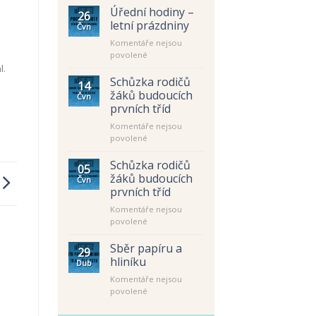
Úřední hodiny –
26
letní prázdniny
Čvn
Komentáře nejsou
u
povolené
textu
l.
s
Schůzka rodičů
14
názvem
žáků budoucích
Čvn
Úřední
prvních tříd
hodiny
Komentáře nejsou
–
u
povolené
letní
textu
prázdniny
s
Schůzka rodičů
05
názvem
žáků budoucích
Čvn
Schůzka
prvních tříd
rodičů
Komentáře nejsou
žáků
u
povolené
budoucích
textu
prvních
s
tříd
Sběr papíru a
29
názvem
hliníku
Dub
Schůzka
Komentáře nejsou
rodičů
u
povolené
žáků
textu
budoucích
s