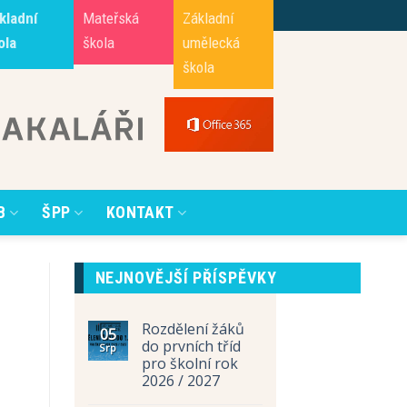
kladní
Mateřská
Základní
ola
škola
umělecká
škola
B
ŠPP
KONTAKT
NEJNOVĚJŠÍ PŘÍSPĚVKY
Rozdělení žáků
05
do prvních tříd
Srp
pro školní rok
2026 / 2027