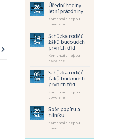
Úřední hodiny –
26
letní prázdniny
Čvn
Komentáře nejsou
u
povolené
textu
s
Schůzka rodičů
14
názvem
žáků budoucích
Čvn
Úřední
prvních tříd
hodiny
Komentáře nejsou
–
u
povolené
letní
textu
prázdniny
s
Schůzka rodičů
05
názvem
žáků budoucích
Čvn
Schůzka
prvních tříd
rodičů
Komentáře nejsou
žáků
u
povolené
budoucích
textu
prvních
s
tříd
Sběr papíru a
29
názvem
hliníku
Dub
Schůzka
Komentáře nejsou
rodičů
u
povolené
žáků
textu
budoucích
s