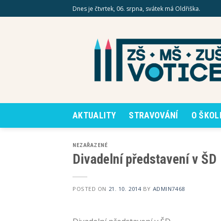
Skip
Dnes je čtvrtek, 06. srpna, svátek má Oldřiška.
to
content
AKTUALITY
STRAVOVÁNÍ
O ŠKOL
NEZAŘAZENÉ
Divadelní představení v ŠD
POSTED ON
21. 10. 2014
BY
ADMIN7468