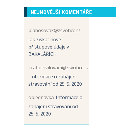
prvních
názvem
tříd
Sběr
NEJNOVĚJŠÍ KOMENTÁŘE
papíru
a
hliníku
blahosovak@zsvotice.cz
:
Jak získat nové
přístupové údaje v
BAKALÁŘÍCH
kratochvilovam@zsvotice.cz
:
Informace o zahájení
stravování od 25. 5. 2020
objednávka
:
Informace o
zahájení stravování od
25. 5. 2020