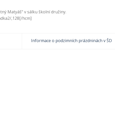
tný Matyáš“ v sálku školní družiny.
adka2/,128[/hcm]
Informace o podzimních prázdninách v ŠD