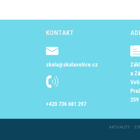
KONTAKT
AD
skola@skolavotice.cz
Zák
a Z
Vot
Pra
259 
+420 736 681 297
AKTUALITY
ST