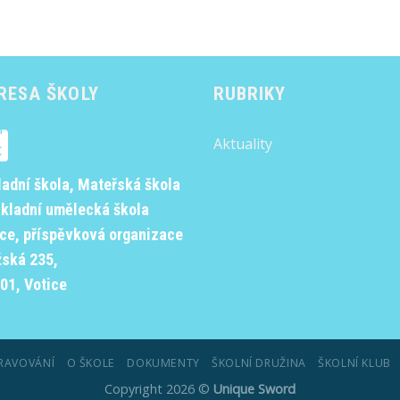
RESA ŠKOLY
RUBRIKY
Aktuality
ladní škola, Mateřská škola
ákladní umělecká škola
ice, příspěvková organizace
žská 235,
01, Votice
RAVOVÁNÍ
O ŠKOLE
DOKUMENTY
ŠKOLNÍ DRUŽINA
ŠKOLNÍ KLUB
Copyright 2026 ©
Unique Sword