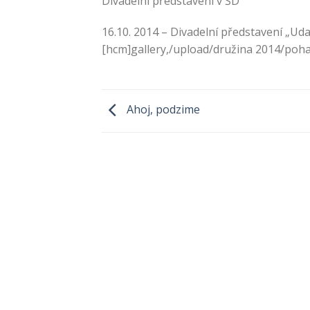
Divadelní představení v ŠD
16.10. 2014 – Divadelní představení „Uda
[hcm]gallery,/upload/družina 2014/poh
Ahoj, podzime