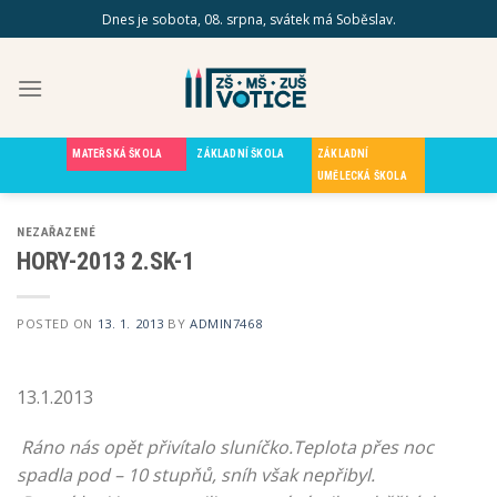
Skip
Dnes je sobota, 08. srpna, svátek má Soběslav.
to
content
MATEŘSKÁ ŠKOLA
ZÁKLADNÍ ŠKOLA
ZÁKLADNÍ
UMĚLECKÁ ŠKOLA
NEZAŘAZENÉ
HORY-2013 2.SK-1
POSTED ON
13. 1. 2013
BY
ADMIN7468
13.1.2013
Ráno nás opět přivítalo sluníčko.Teplota přes noc
spadla pod – 10 stupňů, sníh však nepřibyl.