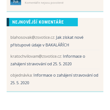
prvních
Dub
u
Komentáře nejsou povolené
Schůzka
tříd
textu
rodičů
s
žáků
názvem
budoucích
Sběr
prvních
NEJNOVĚJŠÍ KOMENTÁŘE
papíru
tříd
a
hliníku
blahosovak@zsvotice.cz
:
Jak získat nové
přístupové údaje v BAKALÁŘÍCH
kratochvilovam@zsvotice.cz
:
Informace o
zahájení stravování od 25. 5. 2020
objednávka
:
Informace o zahájení stravování od
25. 5. 2020