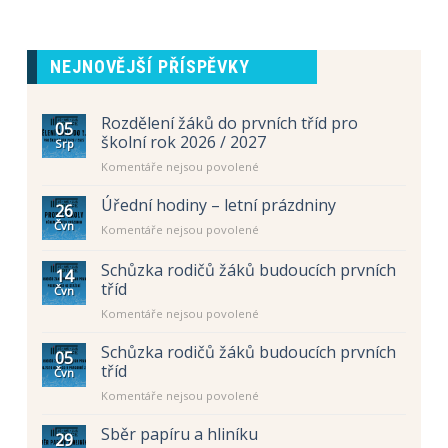
NEJNOVĚJŠÍ PŘÍSPĚVKY
Rozdělení žáků do prvních tříd pro
05
školní rok 2026 / 2027
Srp
u
Komentáře nejsou povolené
textu
s
Úřední hodiny – letní prázdniny
26
názvem
Čvn
u
Komentáře nejsou povolené
Rozdělení
textu
žáků
s
Schůzka rodičů žáků budoucích prvních
do
14
názvem
prvních
tříd
Čvn
Úřední
tříd
u
Komentáře nejsou povolené
hodiny
pro
textu
–
školní
s
letní
Schůzka rodičů žáků budoucích prvních
rok
05
názvem
prázdniny
tříd
2026
Čvn
Schůzka
/
u
Komentáře nejsou povolené
rodičů
2027
textu
žáků
s
Sběr papíru a hliníku
budoucích
29
názvem