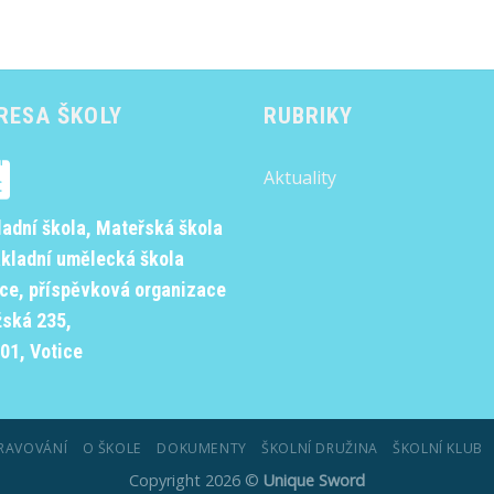
RESA ŠKOLY
RUBRIKY
Aktuality
ladní škola, Mateřská škola
ákladní umělecká škola
ice, příspěvková organizace
žská 235,
01, Votice
RAVOVÁNÍ
O ŠKOLE
DOKUMENTY
ŠKOLNÍ DRUŽINA
ŠKOLNÍ KLUB
Copyright 2026 ©
Unique Sword