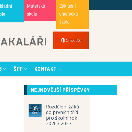
kladní
Mateřská
Základní
ola
škola
umělecká
škola
B
ŠPP
KONTAKT
NEJNOVĚJŠÍ PŘÍSPĚVKY
Rozdělení žáků
05
do prvních tříd
Srp
pro školní rok
2026 / 2027