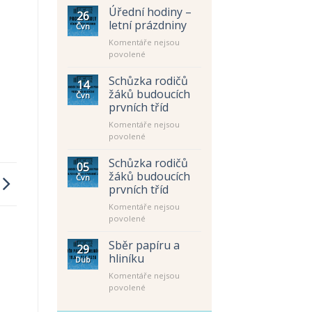
Úřední hodiny –
26
letní prázdniny
Čvn
Komentáře nejsou
u
povolené
textu
s
Schůzka rodičů
14
názvem
žáků budoucích
Čvn
Úřední
prvních tříd
hodiny
Komentáře nejsou
–
u
povolené
letní
textu
prázdniny
s
Schůzka rodičů
05
názvem
žáků budoucích
Čvn
Schůzka
prvních tříd
rodičů
Komentáře nejsou
žáků
u
povolené
budoucích
textu
prvních
s
tříd
Sběr papíru a
29
názvem
hliníku
Dub
Schůzka
Komentáře nejsou
rodičů
u
povolené
žáků
textu
budoucích
s