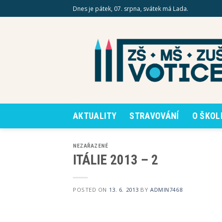
Skip
Dnes je pátek, 07. srpna, svátek má Lada.
to
content
AKTUALITY
STRAVOVÁNÍ
O ŠKOL
NEZAŘAZENÉ
ITÁLIE 2013 – 2
POSTED ON
13. 6. 2013
BY
ADMIN7468