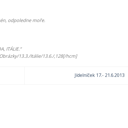
zén, odpoledne moře.
 ITÁLIE.“
brázky/13.3./Itálie/13.6./,128[/hcm]
Jídelníček 17.- 21.6.2013