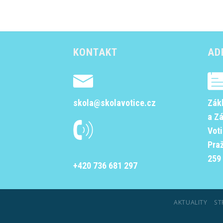
KONTAKT
AD
skola@skolavotice.cz
Zák
a Z
Vot
Pra
259 
+420 736 681 297
AKTUALITY
ST