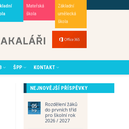
kladní
Mateřská
Základní
ola
škola
umělecká
škola
B
ŠPP
KONTAKT
NEJNOVĚJŠÍ PŘÍSPĚVKY
Rozdělení žáků
05
do prvních tříd
Srp
pro školní rok
2026 / 2027