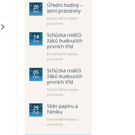
Úřední hodiny –
26
letní prázdniny
Čvn
Komentáře nejsou
u
povolené
textu
s
Schůzka rodičů
14
názvem
žáků budoucích
Čvn
Úřední
prvních tříd
hodiny
Komentáře nejsou
–
u
povolené
letní
textu
prázdniny
s
Schůzka rodičů
05
názvem
žáků budoucích
Čvn
Schůzka
prvních tříd
rodičů
Komentáře nejsou
žáků
u
povolené
budoucích
textu
prvních
s
tříd
Sběr papíru a
29
názvem
hliníku
Dub
Schůzka
Komentáře nejsou
rodičů
u
povolené
žáků
textu
budoucích
s