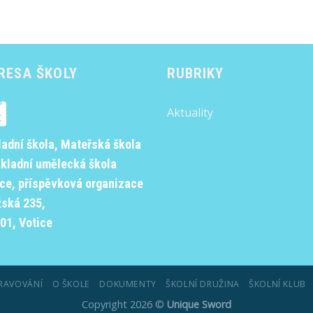
RESA ŠKOLY
RUBRIKY
Aktuality
ladní škola, Mateřská škola
ákladní umělecká škola
ice, příspěvková organizace
žská 235,
01, Votice
RAVOVÁNÍ
O ŠKOLE
DOKUMENTY
ŠKOLNÍ DRUŽINA
ŠKOLNÍ KLUB
Copyright 2026 ©
Unique Sword