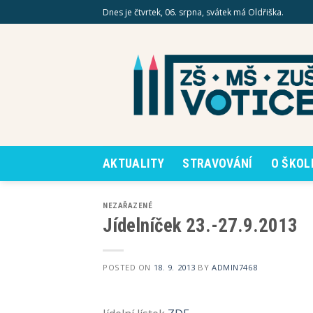
Skip
Dnes je čtvrtek, 06. srpna, svátek má Oldřiška.
to
content
AKTUALITY
STRAVOVÁNÍ
O ŠKOL
NEZAŘAZENÉ
Jídelníček 23.-27.9.2013
POSTED ON
18. 9. 2013
BY
ADMIN7468