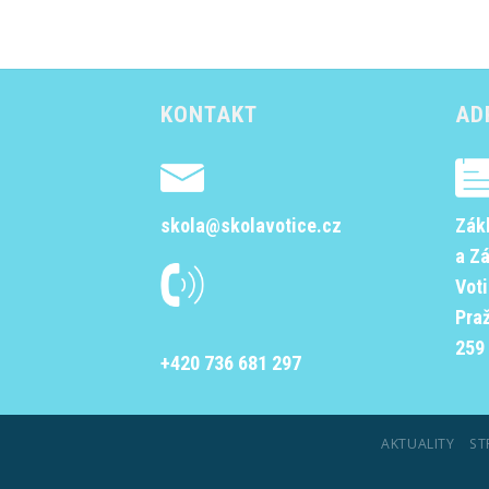
KONTAKT
AD
skola@skolavotice.cz
Zák
a Z
Vot
Pra
259 
+420 736 681 297
AKTUALITY
ST