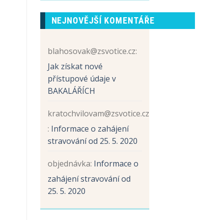
prvních
názvem
tříd
Sběr
NEJNOVĚJŠÍ KOMENTÁŘE
papíru
a
hliníku
blahosovak@zsvotice.cz
:
Jak získat nové
přístupové údaje v
BAKALÁŘÍCH
kratochvilovam@zsvotice.cz
:
Informace o zahájení
stravování od 25. 5. 2020
objednávka
:
Informace o
zahájení stravování od
25. 5. 2020