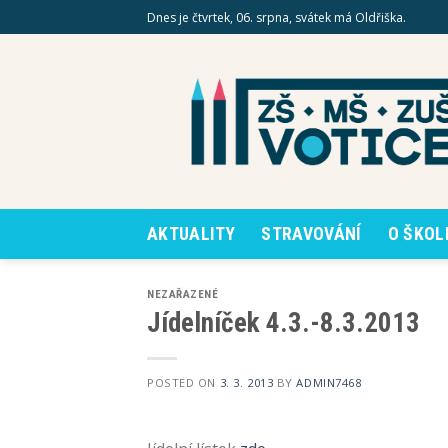
Skip
Dnes je čtvrtek, 06. srpna, svátek má Oldřiška.
to
content
AKTUALITY
STRAVOVÁNÍ
O ŠKOL
NEZAŘAZENÉ
Jídelníček 4.3.-8.3.2013
POSTED ON
3. 3. 2013
BY
ADMIN7468