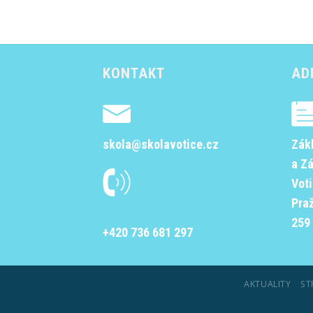
KONTAKT
AD
skola@skolavotice.cz
Zák
a Z
Vot
Pra
259 
+420 736 681 297
AKTUALITY
ST