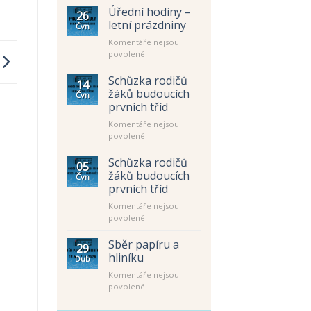
Úřední hodiny –
26
letní prázdniny
Čvn
Komentáře nejsou
u
povolené
textu
s
Schůzka rodičů
14
názvem
žáků budoucích
Čvn
Úřední
prvních tříd
hodiny
Komentáře nejsou
–
u
povolené
letní
textu
prázdniny
s
Schůzka rodičů
05
názvem
žáků budoucích
Čvn
Schůzka
prvních tříd
rodičů
Komentáře nejsou
žáků
u
povolené
budoucích
textu
prvních
s
tříd
Sběr papíru a
29
názvem
hliníku
Dub
Schůzka
Komentáře nejsou
rodičů
u
povolené
žáků
textu
budoucích
s