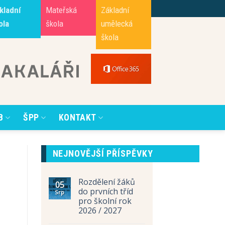
kladní
Mateřská
Základní
ola
škola
umělecká
škola
B
ŠPP
KONTAKT
NEJNOVĚJŠÍ PŘÍSPĚVKY
Rozdělení žáků
05
do prvních tříd
Srp
pro školní rok
2026 / 2027