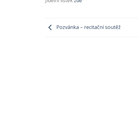
Jídelní lístek
zde
Pozvánka – recitační soutěž