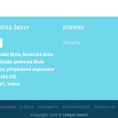
RESA ŠKOLY
RUBRIKY
Aktuality
ladní škola, Mateřská škola
ákladní umělecká škola
ice, příspěvková organizace
žská 235,
01, Votice
RAVOVÁNÍ
O ŠKOLE
DOKUMENTY
ŠKOLNÍ DRUŽINA
ŠKOLNÍ KLUB
Copyright 2026 ©
Unique Sword