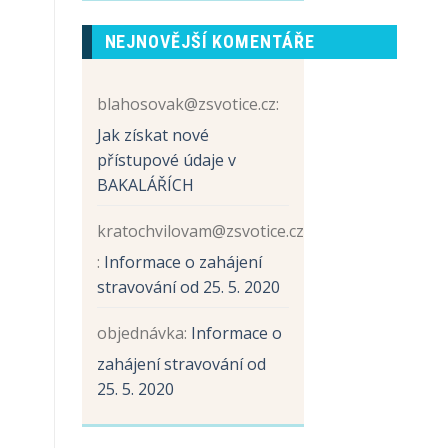
prvních
názvem
tříd
Sběr
NEJNOVĚJŠÍ KOMENTÁŘE
papíru
a
hliníku
blahosovak@zsvotice.cz
:
Jak získat nové
přístupové údaje v
BAKALÁŘÍCH
kratochvilovam@zsvotice.cz
:
Informace o zahájení
stravování od 25. 5. 2020
objednávka
:
Informace o
zahájení stravování od
25. 5. 2020