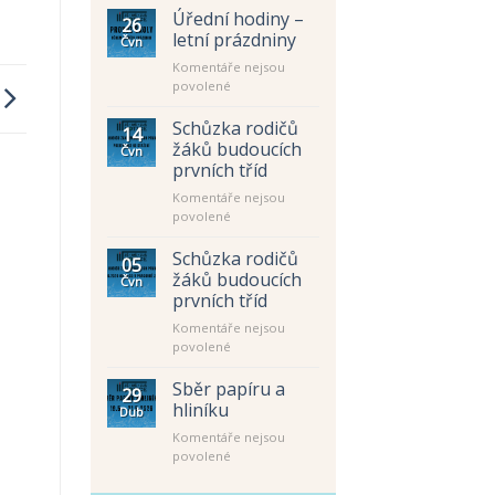
Úřední hodiny –
26
letní prázdniny
Čvn
Komentáře nejsou
u
povolené
textu
s
Schůzka rodičů
14
názvem
žáků budoucích
Čvn
Úřední
prvních tříd
hodiny
Komentáře nejsou
–
u
povolené
letní
textu
prázdniny
s
Schůzka rodičů
05
názvem
žáků budoucích
Čvn
Schůzka
prvních tříd
rodičů
Komentáře nejsou
žáků
u
povolené
budoucích
textu
prvních
s
tříd
Sběr papíru a
29
názvem
hliníku
Dub
Schůzka
Komentáře nejsou
rodičů
u
povolené
žáků
textu
budoucích
s