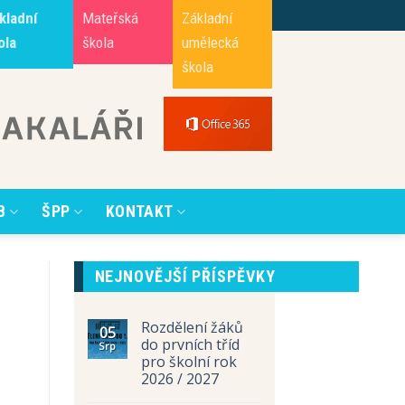
kladní
Mateřská
Základní
ola
škola
umělecká
škola
B
ŠPP
KONTAKT
NEJNOVĚJŠÍ PŘÍSPĚVKY
Rozdělení žáků
05
do prvních tříd
Srp
pro školní rok
2026 / 2027