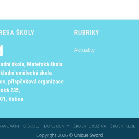
RESA ŠKOLY
RUBRIKY
Aktuality
ladní škola, Mateřská škola
ákladní umělecká škola
ice, příspěvková organizace
žská 235,
01, Votice
RAVOVÁNÍ
O ŠKOLE
DOKUMENTY
ŠKOLNÍ DRUŽINA
ŠKOLNÍ KLUB
Copyright 2026 ©
Unique Sword