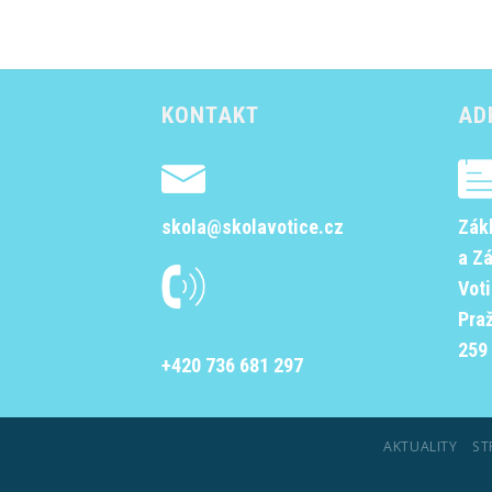
KONTAKT
AD
skola@skolavotice.cz
Zák
a Z
Vot
Pra
259 
+420 736 681 297
AKTUALITY
ST