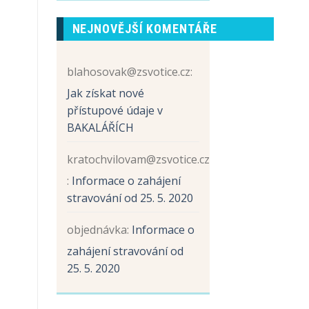
prvních
názvem
tříd
Sběr
NEJNOVĚJŠÍ KOMENTÁŘE
papíru
a
hliníku
blahosovak@zsvotice.cz
:
Jak získat nové
přístupové údaje v
BAKALÁŘÍCH
kratochvilovam@zsvotice.cz
:
Informace o zahájení
stravování od 25. 5. 2020
objednávka
:
Informace o
zahájení stravování od
25. 5. 2020