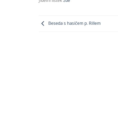
Jídelní lístek
zde
Beseda s hasičem p. Rillem