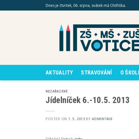
Skip
Dnes je čtvrtek, 06. srpna, svátek má Oldřiška.
to
content
AKTUALITY
STRAVOVÁNÍ
O ŠKOL
NEZAŘAZENÉ
Jídelníček 6.-10.5. 2013
POSTED ON
1. 5. 2013
BY
ADMIN7468