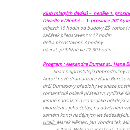
.
Klub mladých diváků – neděle 1. prosin
Divadlo v Dlouhé – 1. prosince 2013 (ne
odjezd: 15 hodin od budovy ZŠ Votice (
začátek představení: v 17 hodin
délka představení: 3 hodiny
návrat: přibližně ve 22:30 hodin
Program : Alexandre Dumas st., Hana B
Snad nejproslulejší dobrodružný romá
Autoři nové dramatizace Hana Burešová 
drží Dumasovy předlohy ve snaze postihn
romantické oslavě přátelství, rytířské š
jemné nadsázce a ironii. Jako někdejší 
okouzlení z jeho četby, na důvěrném vzt
samém konci nadějných let šedesátých.
Hrají:
Marek Němec, Jan Vondráček, Miro
Oltová, Helena Dvořáková, Tomáš Bor