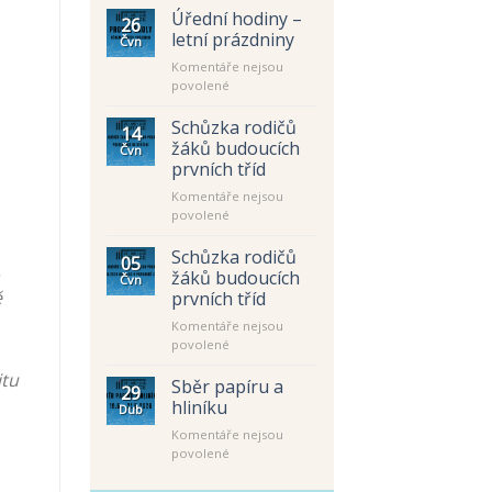
Úřední hodiny –
26
letní prázdniny
Čvn
Komentáře nejsou
u
povolené
textu
s
Schůzka rodičů
14
názvem
žáků budoucích
Čvn
Úřední
prvních tříd
hodiny
Komentáře nejsou
–
u
povolené
letní
textu
prázdniny
s
Schůzka rodičů
05
.
názvem
žáků budoucích
Čvn
Schůzka
ě
prvních tříd
rodičů
Komentáře nejsou
žáků
u
povolené
budoucích
textu
prvních
itu
s
tříd
Sběr papíru a
29
názvem
hliníku
Dub
Schůzka
Komentáře nejsou
rodičů
u
povolené
žáků
textu
budoucích
s