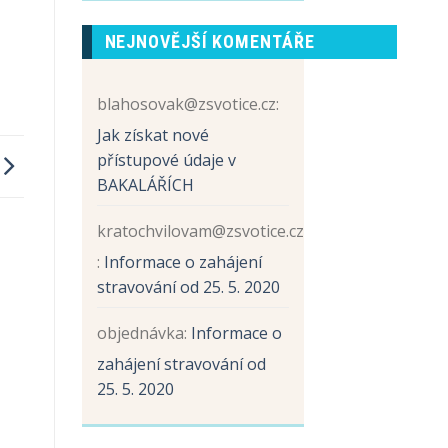
prvních
názvem
tříd
Sběr
NEJNOVĚJŠÍ KOMENTÁŘE
papíru
a
hliníku
blahosovak@zsvotice.cz
:
Jak získat nové
přístupové údaje v
BAKALÁŘÍCH
kratochvilovam@zsvotice.cz
:
Informace o zahájení
stravování od 25. 5. 2020
objednávka
:
Informace o
zahájení stravování od
25. 5. 2020