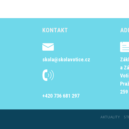
KONTAKT
AD
skola@skolavotice.cz
Zák
a Z
Vot
Pra
259 
+420 736 681 297
AKTUALITY
ST