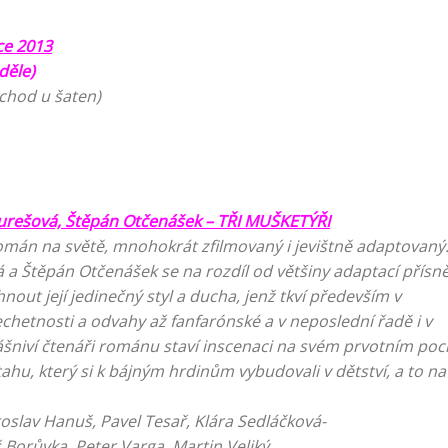
ce 2013
děle)
vchod u šaten)
urešová, Štěpán Otčenášek – TŘI MUŠKETÝŘI
n na světě, mnohokrát zfilmovaný i jevištně adaptovaný
a Štěpán Otčenášek se na rozdíl od většiny adaptací přísn
out její jedinečný styl a ducha, jenž tkví především v
lechetnosti a odvahy až fanfarónské a v neposlední řadě i v
vášniví čtenáři románu staví inscenaci na svém prvotním poc
ahu, který si k bájným hrdinům vybudovali v dětství, a to na
slav Hanuš, Pavel Tesař, Klára Sedláčková-
ůvka, Peter Varga, Martin Veliký,