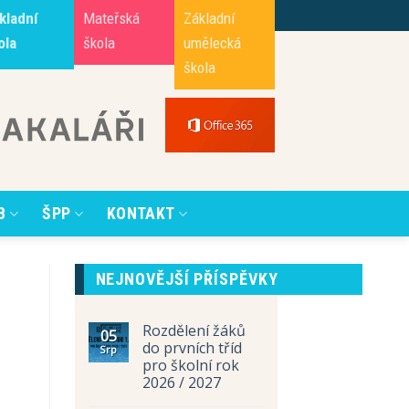
kladní
Mateřská
Základní
ola
škola
umělecká
škola
B
ŠPP
KONTAKT
NEJNOVĚJŠÍ PŘÍSPĚVKY
Rozdělení žáků
05
do prvních tříd
Srp
pro školní rok
2026 / 2027