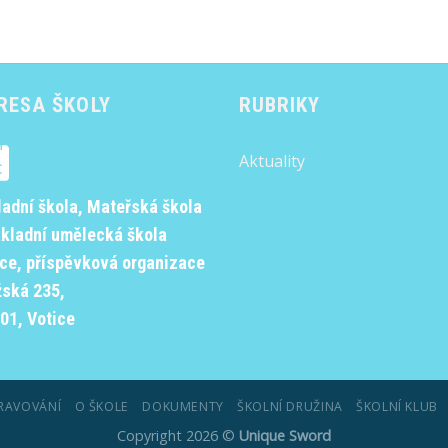
RESA ŠKOLY
RUBRIKY
Aktuality
ladní škola, Mateřská škola
ákladní umělecká škola
ice, příspěvková organizace
žská 235,
01, Votice
RAVOVÁNÍ
O ŠKOLE
DOKUMENTY
ŠKOLNÍ DRUŽINA
ŠKOLNÍ KLUB
Copyright 2026 ©
Unique Sword