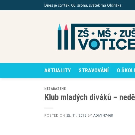
Skip
Dnes je čtvrtek, 06. srpna, svátek má Oldřiška.
to
content
AKTUALITY
STRAVOVÁNÍ
O ŠKOL
NEZAŘAZENÉ
Klub mladých diváků – nedě
POSTED ON
25. 11. 2013
BY
ADMIN7468