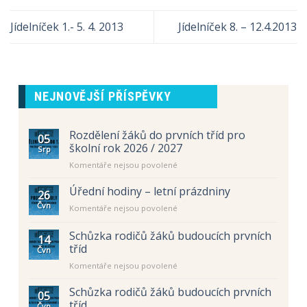
Jídelníček 1.- 5. 4. 2013
Jídelníček 8. – 12.4.2013
NEJNOVĚJŠÍ PŘÍSPĚVKY
Rozdělení žáků do prvních tříd pro
05
školní rok 2026 / 2027
Srp
u
Komentáře nejsou povolené
textu
s
Úřední hodiny – letní prázdniny
26
názvem
Čvn
u
Komentáře nejsou povolené
Rozdělení
textu
žáků
s
Schůzka rodičů žáků budoucích prvních
do
14
názvem
prvních
tříd
Čvn
Úřední
tříd
u
Komentáře nejsou povolené
hodiny
pro
textu
–
školní
s
letní
Schůzka rodičů žáků budoucích prvních
rok
05
názvem
prázdniny
tříd
2026
Čvn