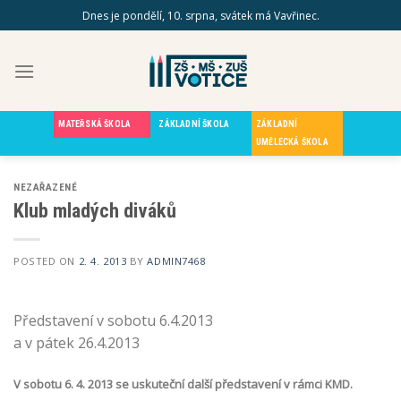
Skip
Dnes je pondělí, 10. srpna, svátek má Vavřinec.
to
content
MATEŘSKÁ ŠKOLA
ZÁKLADNÍ ŠKOLA
ZÁKLADNÍ
UMĚLECKÁ ŠKOLA
NEZAŘAZENÉ
Klub mladých diváků
POSTED ON
2. 4. 2013
BY
ADMIN7468
Představení v sobotu 6.4.2013
a v pátek 26.4.2013
V sobotu 6. 4. 2013 se uskuteční další představení v rámci KMD.