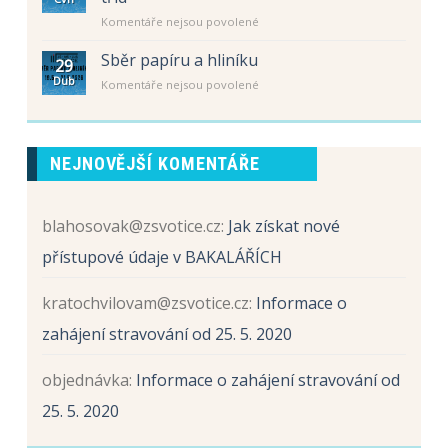
Schůzka
/
u
Komentáře nejsou povolené
rodičů
2027
textu
žáků
s
Sběr papíru a hliníku
budoucích
29
názvem
prvních
Dub
u
Komentáře nejsou povolené
Schůzka
tříd
textu
rodičů
s
žáků
názvem
budoucích
Sběr
prvních
NEJNOVĚJŠÍ KOMENTÁŘE
papíru
tříd
a
hliníku
blahosovak@zsvotice.cz
:
Jak získat nové
přístupové údaje v BAKALÁŘÍCH
kratochvilovam@zsvotice.cz
:
Informace o
zahájení stravování od 25. 5. 2020
objednávka
:
Informace o zahájení stravování od
25. 5. 2020