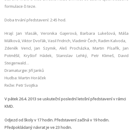
formulace či teze.
Doba trvání představení: 2:45 hod.
Hrají: Jan Vlasák, Veronika Gajerová, Barbara Lukešová, Máša
Málková, Viktor Dvořák, Vasil Fridrich, Vladimír Čech, Radim Kalvoda,
Zdeněk Vencl, Jan Szymik, Aleš Procházka, Martin Písařík, Jan
Potměšil, Kryštof Hádek, Stanislav Lehký, Petr Klimeš, David
Steigerwald…
Dramaturgie: Jiří Janků
Hudba: Martin Horáček
Režie: Petr Svojtka
V pátek 26.4. 2013 se uskuteční poslední letošní představení v rámci
KMD.
Odjezd od školy v ​17 hodin.
Představení začíná v 19 hodin.
Předpokládaný návrat je ve 23 hodin.