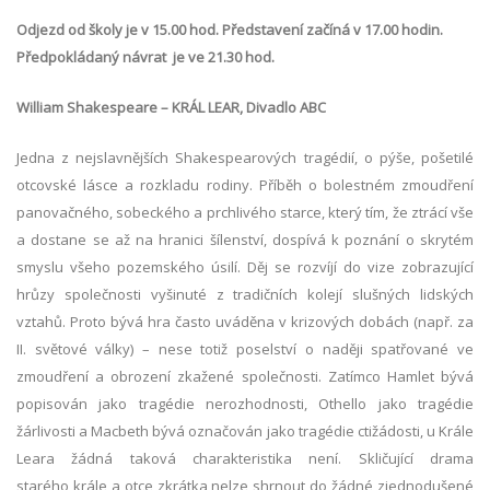
Odjezd od školy je v 15.00 hod.
Představení začíná v 17.00 hodin.
Předpokládaný návrat je ve 21.30 hod.
William Shakespeare – KRÁL LEAR, Divadlo ABC
Jedna z nejslavnějších Shakespearových tragédií, o pýše, pošetilé
otcovské lásce a rozkladu rodiny. Příběh o bolestném zmoudření
panovačného, sobeckého a prchlivého starce, který tím, že ztrácí vše
a dostane se až na hranici šílenství, dospívá k poznání o skrytém
smyslu všeho pozemského úsilí. Děj se rozvíjí do vize zobrazující
hrůzy společnosti vyšinuté z tradičních kolejí slušných lidských
vztahů. Proto bývá hra často uváděna v krizových dobách (např. za
II. světové války) – nese totiž poselství o naději spatřované ve
zmoudření a obrození zkažené společnosti. Zatímco Hamlet bývá
popisován jako tragédie nerozhodnosti, Othello jako tragédie
žárlivosti a Macbeth bývá označován jako tragédie ctižádosti, u Krále
Leara žádná taková charakteristika není. Skličující drama
starého krále a otce zkrátka nelze shrnout do žádné zjednodušené