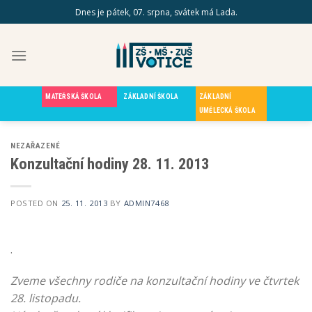
Skip
Dnes je pátek, 07. srpna, svátek má Lada.
to
content
MATEŘSKÁ ŠKOLA
ZÁKLADNÍ ŠKOLA
ZÁKLADNÍ
UMĚLECKÁ ŠKOLA
NEZAŘAZENÉ
Konzultační hodiny 28. 11. 2013
POSTED ON
25. 11. 2013
BY
ADMIN7468
.
Zveme všechny rodiče na konzultační hodiny ve čtvrtek
28. listopadu.