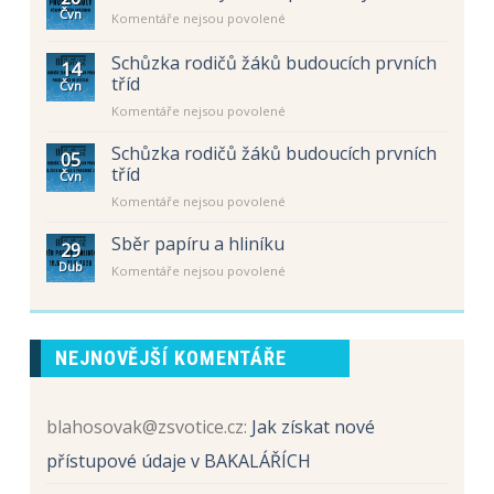
Čvn
u
Komentáře nejsou povolené
textu
s
Schůzka rodičů žáků budoucích prvních
14
názvem
tříd
Čvn
Úřední
u
Komentáře nejsou povolené
hodiny
textu
–
s
letní
Schůzka rodičů žáků budoucích prvních
05
názvem
prázdniny
tříd
Čvn
Schůzka
u
Komentáře nejsou povolené
rodičů
textu
žáků
s
Sběr papíru a hliníku
budoucích
29
názvem
prvních
Dub
u
Komentáře nejsou povolené
Schůzka
tříd
textu
rodičů
s
žáků
názvem
budoucích
Sběr
prvních
NEJNOVĚJŠÍ KOMENTÁŘE
papíru
tříd
a
hliníku
blahosovak@zsvotice.cz
:
Jak získat nové
přístupové údaje v BAKALÁŘÍCH