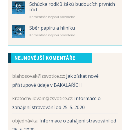
s
letní
Schůzka rodičů žáků budoucích prvních
05
názvem
prázdniny
tříd
Čvn
Schůzka
u
Komentáře nejsou povolené
rodičů
textu
žáků
s
Sběr papíru a hliníku
budoucích
29
názvem
prvních
Dub
u
Komentáře nejsou povolené
Schůzka
tříd
textu
rodičů
s
žáků
názvem
budoucích
Sběr
prvních
NEJNOVĚJŠÍ KOMENTÁŘE
papíru
tříd
a
hliníku
blahosovak@zsvotice.cz
:
Jak získat nové
přístupové údaje v BAKALÁŘÍCH
kratochvilovam@zsvotice.cz
:
Informace o
zahájení stravování od 25. 5. 2020
objednávka
:
Informace o zahájení stravování od
25. 5. 2020