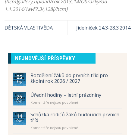
[hcm]gallery,upload/rok 2013_14/Obrázky/od
1.1.2014/1avř7.3/,128[/hcm]
DĚTSKÁ VLASTIVĚDA
Jídelníček 24.3-28.3.2014
NEJNOVĚJŠÍ PŘÍSPĚVKY
Rozdělení žáků do prvních tříd pro
05
školní rok 2026 / 2027
Srp
Úřední hodiny – letní prázdniny
26
Čvn
u
Komentáře nejsou povolené
textu
s
Schůzka rodičů žáků budoucích prvních
14
názvem
tříd
Čvn
Úřední
u
Komentáře nejsou povolené
hodiny
textu
–