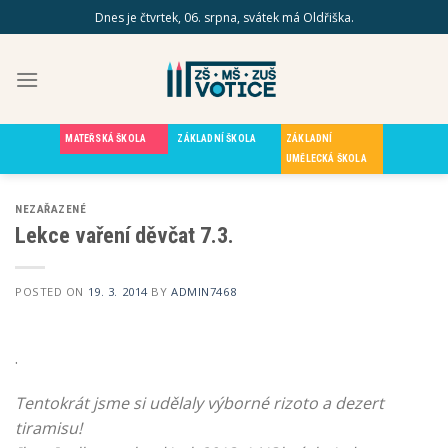
Skip
Dnes je čtvrtek, 06. srpna, svátek má Oldřiška.
to
content
MATEŘSKÁ ŠKOLA
ZÁKLADNÍ ŠKOLA
ZÁKLADNÍ
UMĚLECKÁ ŠKOLA
NEZAŘAZENÉ
Lekce vaření děvčat 7.3.
POSTED ON
19. 3. 2014
BY
ADMIN7468
.
Tentokrát jsme si udělaly výborné rizoto a dezert
tiramisu!