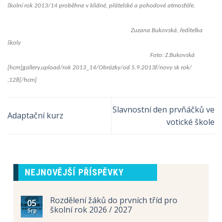
školní rok 2013/14 proběhne v klidné, přátelské a pohodové atmosféře.
Zuzana Bukovská, ředitelka
školy
Foto: Z.Bukovská
[hcm]gallery,upload/rok 2013_14/Obrázky/od 5.9.2013f/novy sk rok/
,128[/hcm]
Slavnostní den prvňáčků ve
Adaptační kurz
votické škole
NEJNOVĚJŠÍ PŘÍSPĚVKY
Rozdělení žáků do prvních tříd pro
05
školní rok 2026 / 2027
Srp