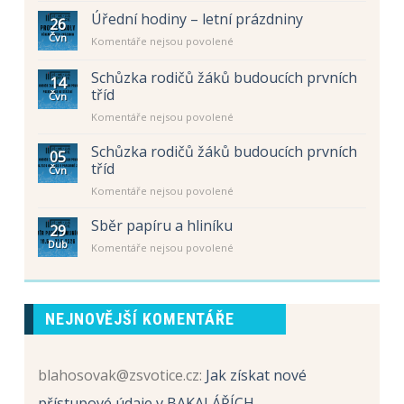
Úřední hodiny – letní prázdniny
26
Čvn
u
Komentáře nejsou povolené
textu
s
Schůzka rodičů žáků budoucích prvních
14
názvem
tříd
Čvn
Úřední
u
Komentáře nejsou povolené
hodiny
textu
–
s
letní
Schůzka rodičů žáků budoucích prvních
05
názvem
prázdniny
tříd
Čvn
Schůzka
u
Komentáře nejsou povolené
rodičů
textu
žáků
s
Sběr papíru a hliníku
budoucích
29
názvem
prvních
Dub
u
Komentáře nejsou povolené
Schůzka
tříd
textu
rodičů
s
žáků
názvem
budoucích
Sběr
prvních
NEJNOVĚJŠÍ KOMENTÁŘE
papíru
tříd
a
hliníku
blahosovak@zsvotice.cz
:
Jak získat nové
přístupové údaje v BAKALÁŘÍCH