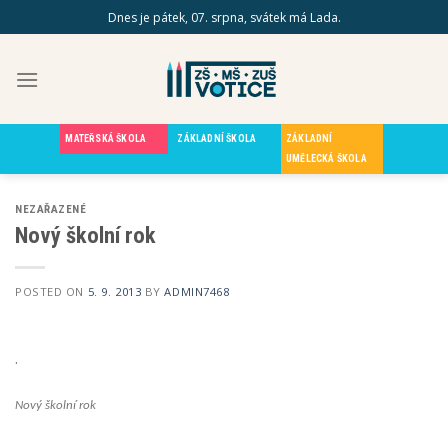
Skip
Dnes je pátek, 07. srpna, svátek má Lada.
to
content
MATEŘSKÁ ŠKOLA
ZÁKLADNÍ ŠKOLA
ZÁKLADNÍ
UMĚLECKÁ ŠKOLA
NEZAŘAZENÉ
Nový školní rok
POSTED ON
5. 9. 2013
BY
ADMIN7468
.
Nový školní rok