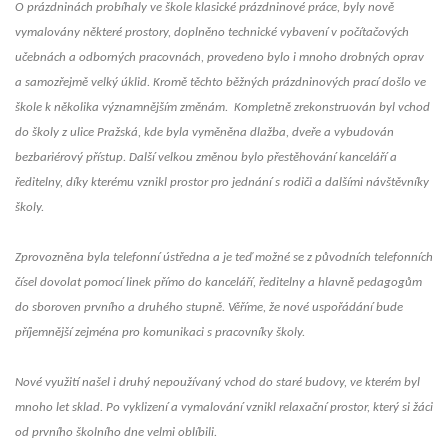
O prázdninách probíhaly ve škole klasické prázdninové práce, byly nově
vymalovány některé prostory, doplněno technické vybavení v počítačových
učebnách a odborných pracovnách, provedeno bylo i mnoho drobných oprav
a samozřejmě velký úklid. Kromě těchto běžných prázdninových prací došlo ve
škole k několika významnějším změnám. Kompletně zrekonstruován byl vchod
do školy z ulice Pražská, kde byla vyměněna dlažba, dveře a vybudován
bezbariérový přístup. Další velkou změnou bylo přestěhování kanceláří a
ředitelny, díky kterému vznikl prostor pro jednání s rodiči a dalšími návštěvníky
školy.
Zprovozněna byla telefonní ústředna a je teď možné se z původních telefonních
čísel dovolat pomocí linek přímo do kanceláří, ředitelny a hlavně pedagogům
do sboroven prvního a druhého stupně. Věříme, že nové uspořádání bude
příjemnější zejména pro komunikaci s pracovníky školy.
Nové využití našel i druhý nepoužívaný vchod do staré budovy, ve kterém byl
mnoho let sklad. Po vyklizení a vymalování vznikl relaxační prostor, který si žáci
od prvního školního dne velmi oblíbili.