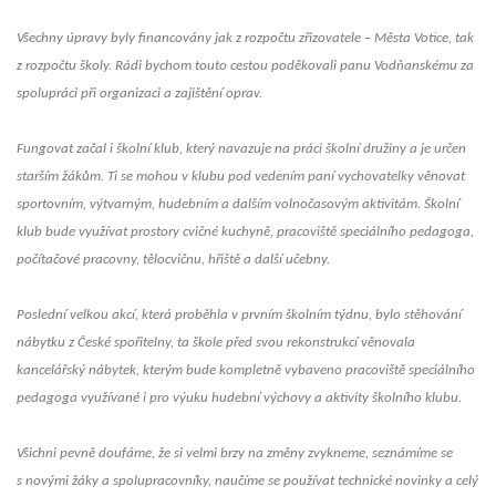
Všechny úpravy byly financovány jak z rozpočtu zřizovatele – Města Votice, tak
z rozpočtu školy. Rádi bychom touto cestou poděkovali panu Vodňanskému za
spolupráci při organizaci a zajištění oprav.
Fungovat začal i školní klub, který navazuje na práci školní družiny a je určen
starším žákům. Ti se mohou v klubu pod vedením paní vychovatelky věnovat
sportovním, výtvarným, hudebním a dalším volnočasovým aktivitám. Školní
klub bude využívat prostory cvičné kuchyně, pracoviště speciálního pedagoga,
počítačové pracovny, tělocvičnu, hřiště a další učebny.
Poslední velkou akcí, která proběhla v prvním školním týdnu, bylo stěhování
nábytku z České spořitelny, ta škole před svou rekonstrukcí věnovala
kancelářský nábytek, kterým bude kompletně vybaveno pracoviště speciálního
pedagoga využívané i pro výuku hudební výchovy a aktivity školního klubu.
Všichni pevně doufáme, že si velmi brzy na změny zvykneme, seznámíme se
s novými žáky a spolupracovníky, naučíme se používat technické novinky a celý