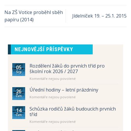
Na ZŠ Votice proběhl sběh
Jídelníček 19. – 25.1. 2015
papíru (2014)
NEJNOVĚJŠÍ PŘÍSPĚVKY
Rozdělení žáků do prvních tříd pro
05
školní rok 2026 / 2027
Srp
u
Komentáře nejsou povolené
textu
s
Úřední hodiny – letní prázdniny
26
názvem
Čvn
u
Komentáře nejsou povolené
Rozdělení
textu
žáků
s
Schůzka rodičů žáků budoucích prvních
do
14
názvem
prvních
tříd
Čvn
Úřední
tříd
u
Komentáře nejsou povolené
hodiny
pro
textu
–
školní