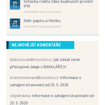
s
letní
Schůzka rodičů žáků budoucích prvních
rok
05
názvem
prázdniny
tříd
2026
Čvn
Schůzka
/
u
Komentáře nejsou povolené
rodičů
2027
textu
žáků
s
Sběr papíru a hliníku
budoucích
29
názvem
prvních
Dub
u
Komentáře nejsou povolené
Schůzka
tříd
textu
rodičů
s
žáků
názvem
budoucích
Sběr
prvních
NEJNOVĚJŠÍ KOMENTÁŘE
papíru
tříd
a
hliníku
blahosovak@zsvotice.cz
:
Jak získat nové
přístupové údaje v BAKALÁŘÍCH
kratochvilovam@zsvotice.cz
:
Informace o
zahájení stravování od 25. 5. 2020
objednávka
:
Informace o zahájení stravování od
25. 5. 2020