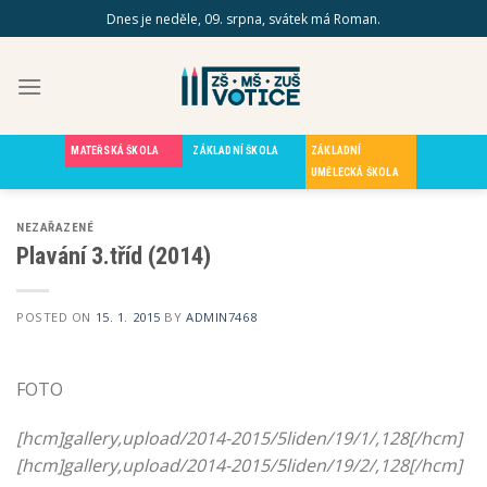
Skip
Dnes je neděle, 09. srpna, svátek má Roman.
to
content
MATEŘSKÁ ŠKOLA
ZÁKLADNÍ ŠKOLA
ZÁKLADNÍ
UMĚLECKÁ ŠKOLA
NEZAŘAZENÉ
Plavání 3.tříd (2014)
POSTED ON
15. 1. 2015
BY
ADMIN7468
FOTO
[hcm]gallery,upload/2014-2015/5liden/19/1/,128[/hcm]
[hcm]gallery,upload/2014-2015/5liden/19/2/,128[/hcm]