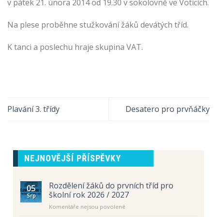
v pátek 21. února 2014 od 19.30 v sokolovně ve Voticích.
Na plese proběhne stužkování žáků devátých tříd.
K tanci a poslechu hraje skupina VAT.
Plavání 3. třídy
Desatero pro prvňáčky
NEJNOVĚJŠÍ PŘÍSPĚVKY
Rozdělení žáků do prvních tříd pro
05
školní rok 2026 / 2027
Srp
u
Komentáře nejsou povolené
textu