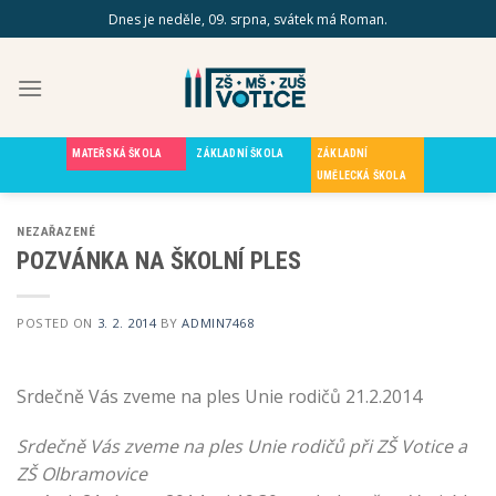
Skip
Dnes je neděle, 09. srpna, svátek má Roman.
to
content
MATEŘSKÁ ŠKOLA
ZÁKLADNÍ ŠKOLA
ZÁKLADNÍ
UMĚLECKÁ ŠKOLA
NEZAŘAZENÉ
POZVÁNKA NA ŠKOLNÍ PLES
POSTED ON
3. 2. 2014
BY
ADMIN7468
Srdečně Vás zveme na ples Unie rodičů 21.2.2014
Srdečně Vás zveme na ples Unie rodičů při ZŠ Votice a
ZŠ Olbramovice