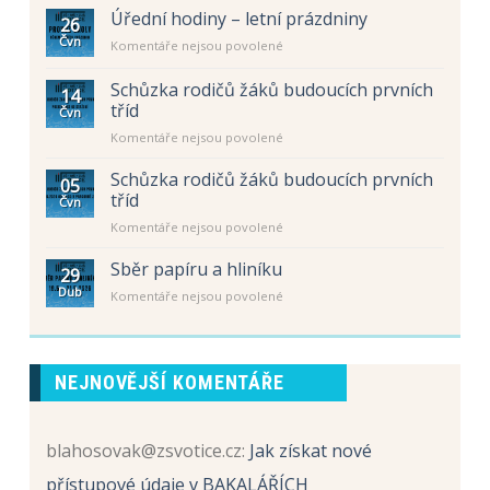
s
Úřední hodiny – letní prázdniny
26
názvem
Čvn
u
Komentáře nejsou povolené
Rozdělení
textu
žáků
s
Schůzka rodičů žáků budoucích prvních
do
14
názvem
prvních
tříd
Čvn
Úřední
tříd
u
Komentáře nejsou povolené
hodiny
pro
textu
–
školní
s
letní
Schůzka rodičů žáků budoucích prvních
rok
05
názvem
prázdniny
tříd
2026
Čvn
Schůzka
/
u
Komentáře nejsou povolené
rodičů
2027
textu
žáků
s
Sběr papíru a hliníku
budoucích
29
názvem
prvních
Dub
u
Komentáře nejsou povolené
Schůzka
tříd
textu
rodičů
s
žáků
názvem
budoucích
Sběr
prvních
NEJNOVĚJŠÍ KOMENTÁŘE
papíru
tříd
a
hliníku
blahosovak@zsvotice.cz
:
Jak získat nové
přístupové údaje v BAKALÁŘÍCH