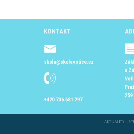
KONTAKT
AD
skola@skolavotice.cz
Zák
a Z
Vot
Pra
259 
+420 736 681 297
AKTUALITY
ST