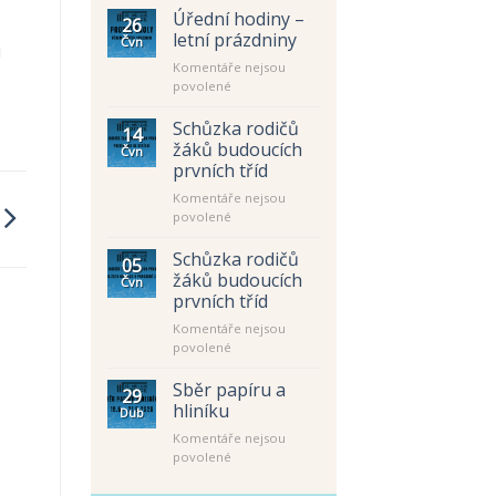
Úřední hodiny –
26
letní prázdniny
Čvn
i
Komentáře nejsou
u
povolené
textu
s
Schůzka rodičů
14
názvem
žáků budoucích
Čvn
Úřední
prvních tříd
hodiny
Komentáře nejsou
–
u
povolené
letní
textu
prázdniny
s
Schůzka rodičů
05
názvem
žáků budoucích
Čvn
Schůzka
prvních tříd
rodičů
Komentáře nejsou
žáků
u
povolené
budoucích
textu
prvních
s
tříd
Sběr papíru a
29
názvem
hliníku
Dub
Schůzka
Komentáře nejsou
rodičů
u
povolené
žáků
textu
budoucích
s