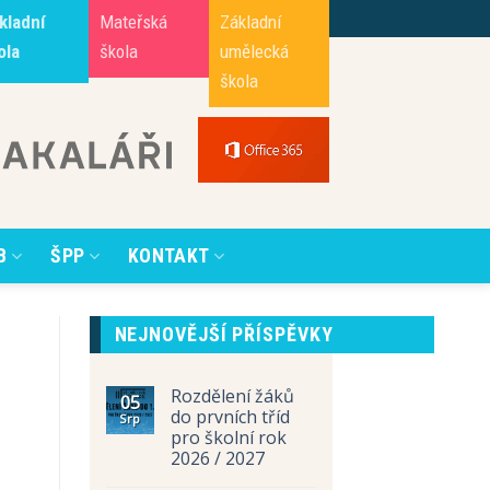
kladní
Mateřská
Základní
ola
škola
umělecká
škola
B
ŠPP
KONTAKT
NEJNOVĚJŠÍ PŘÍSPĚVKY
Rozdělení žáků
05
do prvních tříd
Srp
pro školní rok
2026 / 2027