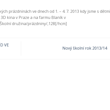
lkých prázdninách ve dnech od 1. – 4. 7. 2013 kdy jsme s dětm
 3D kina v Praze a na farmu Blaník v
/Školní družina/prázdniny/,128[/hcm]
D VE
Nový školní rok 2013/14