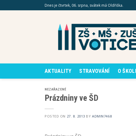
Skip
Dnes je čtvrtek, 06. srpna, svátek má Oldřiška.
to
content
AKTUALITY
STRAVOVÁNÍ
O ŠKOL
NEZAŘAZENÉ
Prázdniny ve ŠD
POSTED ON
27. 8. 2013
BY
ADMIN7468