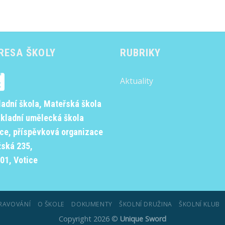
RESA ŠKOLY
RUBRIKY
Aktuality
ladní škola, Mateřská škola
ákladní umělecká škola
ice, příspěvková organizace
žská 235,
01, Votice
RAVOVÁNÍ
O ŠKOLE
DOKUMENTY
ŠKOLNÍ DRUŽINA
ŠKOLNÍ KLUB
Copyright 2026 ©
Unique Sword