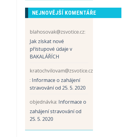
prvních
názvem
tříd
Sběr
NEJNOVĚJŠÍ KOMENTÁŘE
papíru
a
hliníku
blahosovak@zsvotice.cz
:
Jak získat nové
přístupové údaje v
BAKALÁŘÍCH
kratochvilovam@zsvotice.cz
:
Informace o zahájení
stravování od 25. 5. 2020
objednávka
:
Informace o
zahájení stravování od
25. 5. 2020