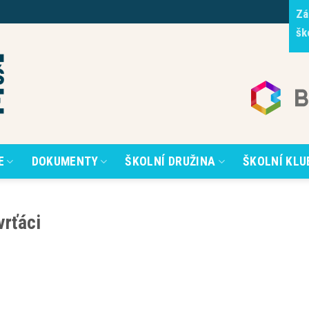
Zá
šk
E
DOKUMENTY
ŠKOLNÍ DRUŽINA
ŠKOLNÍ KLU
vrťáci