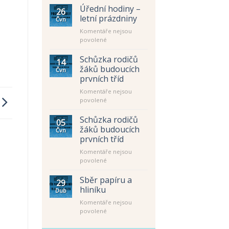
Úřední hodiny –
26
letní prázdniny
Čvn
Komentáře nejsou
u
povolené
textu
s
Schůzka rodičů
14
názvem
žáků budoucích
Čvn
Úřední
prvních tříd
hodiny
Komentáře nejsou
–
u
povolené
letní
textu
prázdniny
s
Schůzka rodičů
05
názvem
žáků budoucích
Čvn
Schůzka
prvních tříd
rodičů
Komentáře nejsou
žáků
u
povolené
budoucích
textu
prvních
s
tříd
Sběr papíru a
29
názvem
hliníku
Dub
Schůzka
Komentáře nejsou
rodičů
u
povolené
žáků
textu
budoucích
s