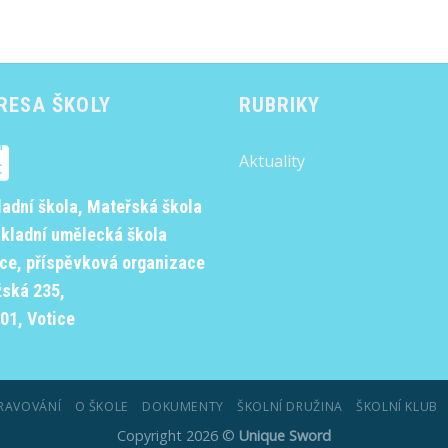
RESA ŠKOLY
RUBRIKY
Aktuality
ladní škola, Mateřská škola
ákladní umělecká škola
ice, příspěvková organizace
žská 235,
01, Votice
RAVOVÁNÍ
O ŠKOLE
DOKUMENTY
ŠKOLNÍ DRUŽINA
ŠKOLNÍ KLUB
Copyright 2026 ©
Unique Sword