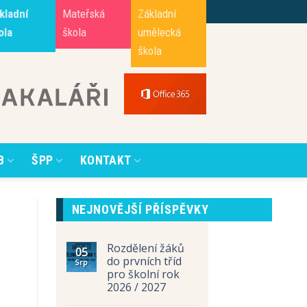
kladní
Mateřská
Základní
ola
škola
umělecká
škola
B
ŠPP
KONTAKT
NEJNOVĚJŠÍ PŘÍSPĚVKY
Rozdělení žáků
05
do prvních tříd
Srp
pro školní rok
2026 / 2027