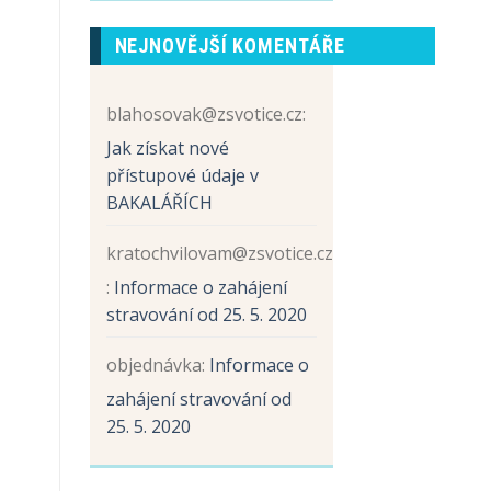
prvních
názvem
tříd
Sběr
NEJNOVĚJŠÍ KOMENTÁŘE
papíru
a
hliníku
blahosovak@zsvotice.cz
:
Jak získat nové
přístupové údaje v
BAKALÁŘÍCH
kratochvilovam@zsvotice.cz
:
Informace o zahájení
stravování od 25. 5. 2020
objednávka
:
Informace o
zahájení stravování od
25. 5. 2020