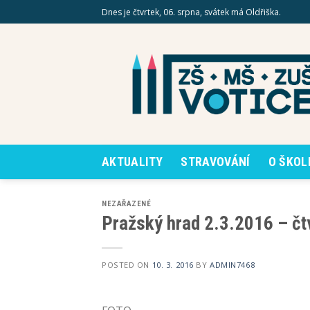
Skip
Dnes je čtvrtek, 06. srpna, svátek má Oldřiška.
to
content
AKTUALITY
STRAVOVÁNÍ
O ŠKOL
NEZAŘAZENÉ
Pražský hrad 2.3.2016 – čt
POSTED ON
10. 3. 2016
BY
ADMIN7468