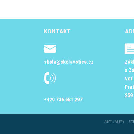
KONTAKT
AD
skola@skolavotice.cz
Zák
a Z
Vot
Pra
259 
+420 736 681 297
AKTUALITY
ST