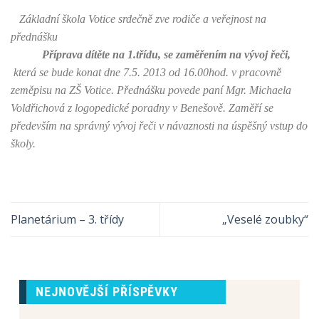
Základní škola Votice srdečně zve rodiče a veřejnost na
přednášku
Příprava dítěte na 1.třídu, se zaměřením na vývoj řeči,
která se bude konat dne 7.5. 2013 od 16.00hod. v pracovně
zeměpisu na ZŠ Votice. Přednášku povede paní Mgr. Michaela
Voldřichová z logopedické poradny v Benešově. Zaměří se
především na správný vývoj řeči v návaznosti na úspěšný vstup do
školy.
Planetárium – 3. třídy
„Veselé zoubky“
NEJNOVĚJŠÍ PŘÍSPĚVKY