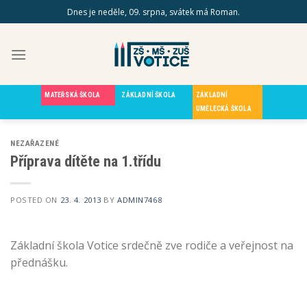
Skip
Dnes je neděle, 09. srpna, svátek má Roman.
to
content
MATEŘSKÁ ŠKOLA
ZÁKLADNÍ ŠKOLA
ZÁKLADNÍ
UMĚLECKÁ ŠKOLA
NEZAŘAZENÉ
Příprava dítěte na 1.třídu
POSTED ON
23. 4. 2013
BY
ADMIN7468
Základní škola Votice srdečně zve rodiče a veřejnost na
přednášku.