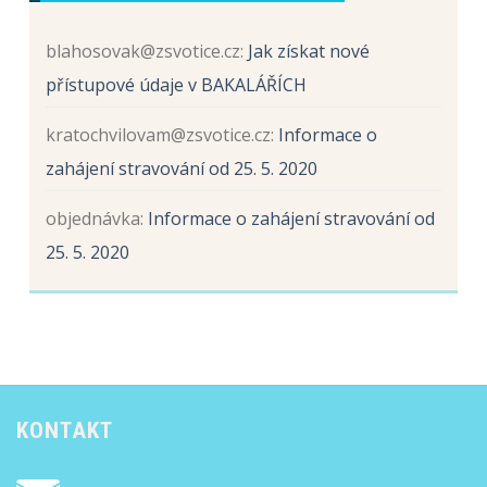
a
hliníku
blahosovak@zsvotice.cz
:
Jak získat nové
přístupové údaje v BAKALÁŘÍCH
kratochvilovam@zsvotice.cz
:
Informace o
zahájení stravování od 25. 5. 2020
objednávka
:
Informace o zahájení stravování od
25. 5. 2020
KONTAKT