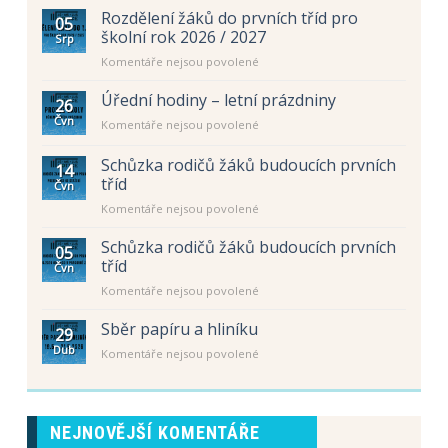
Rozdělení žáků do prvních tříd pro
05
školní rok 2026 / 2027
Srp
u
Komentáře nejsou povolené
textu
s
Úřední hodiny – letní prázdniny
26
názvem
Čvn
u
Komentáře nejsou povolené
Rozdělení
textu
žáků
s
Schůzka rodičů žáků budoucích prvních
do
14
názvem
prvních
tříd
Čvn
Úřední
tříd
u
Komentáře nejsou povolené
hodiny
pro
textu
–
školní
s
letní
Schůzka rodičů žáků budoucích prvních
rok
05
názvem
prázdniny
tříd
2026
Čvn
Schůzka
/
u
Komentáře nejsou povolené
rodičů
2027
textu
žáků
s
Sběr papíru a hliníku
budoucích
29
názvem
prvních
Dub
u
Komentáře nejsou povolené
Schůzka
tříd
textu
rodičů
s
žáků
názvem
budoucích
Sběr
prvních
NEJNOVĚJŠÍ KOMENTÁŘE
papíru
tříd