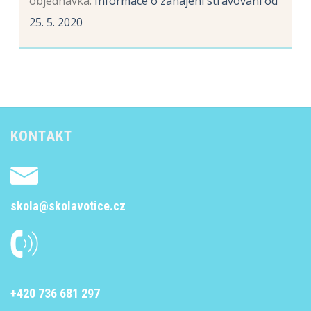
objednávka
:
Informace o zahájení stravování od
25. 5. 2020
KONTAKT
skola@skolavotice.cz
+420 736 681 297