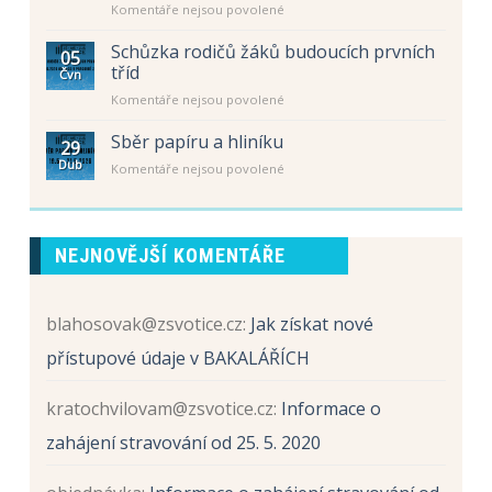
u
Komentáře nejsou povolené
hodiny
textu
–
s
letní
Schůzka rodičů žáků budoucích prvních
05
názvem
prázdniny
tříd
Čvn
Schůzka
u
Komentáře nejsou povolené
rodičů
textu
žáků
s
Sběr papíru a hliníku
budoucích
29
názvem
prvních
Dub
u
Komentáře nejsou povolené
Schůzka
tříd
textu
rodičů
s
žáků
názvem
budoucích
Sběr
prvních
NEJNOVĚJŠÍ KOMENTÁŘE
papíru
tříd
a
hliníku
blahosovak@zsvotice.cz
:
Jak získat nové
přístupové údaje v BAKALÁŘÍCH
kratochvilovam@zsvotice.cz
:
Informace o
zahájení stravování od 25. 5. 2020