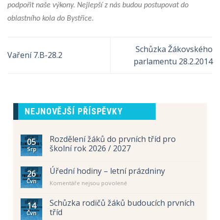
podpořit naše výkony. Nejlepší z nás budou postupovat do
oblastního kola do Bystřice.
Schůzka Žákovského
Vaření 7.B-28.2
parlamentu 28.2.2014
NEJNOVĚJŠÍ PŘÍSPĚVKY
Rozdělení žáků do prvních tříd pro
05
školní rok 2026 / 2027
Srp
Úřední hodiny – letní prázdniny
26
Čvn
u
Komentáře nejsou povolené
textu
s
Schůzka rodičů žáků budoucích prvních
14
názvem
tříd
Čvn
Úřední