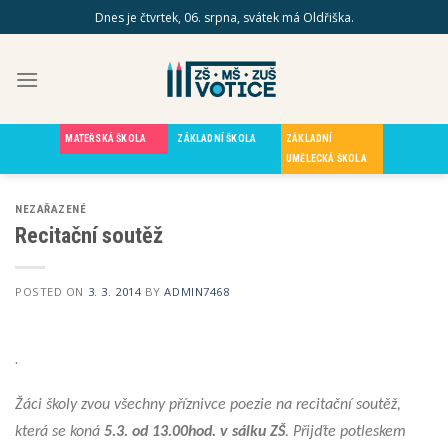
Skip
Dnes je čtvrtek, 06. srpna, svátek má Oldřiška.
to
content
MATEŘSKÁ ŠKOLA
ZÁKLADNÍ ŠKOLA
ZÁKLADNÍ
UMĚLECKÁ ŠKOLA
NEZAŘAZENÉ
Recitační soutěž
POSTED ON
3. 3. 2014
BY
ADMIN7468
.
Žáci školy zvou všechny příznivce poezie na recitační soutěž,
která se koná
5.3. od 13.00hod. v sálku ZŠ
. Přijďte potleskem