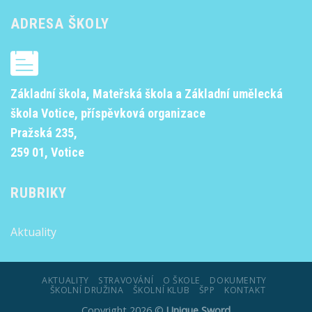
ADRESA ŠKOLY
Základní škola, Mateřská škola a Základní umělecká
škola Votice, příspěvková organizace
Pražská 235,
259 01, Votice
RUBRIKY
Aktuality
AKTUALITY
STRAVOVÁNÍ
O ŠKOLE
DOKUMENTY
ŠKOLNÍ DRUŽINA
ŠKOLNÍ KLUB
ŠPP
KONTAKT
Copyright 2026 ©
Unique Sword