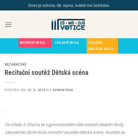
Skip
Dnes je sobota, 08. srpna, svátek má Soběslav.
to
content
MATEŘSKÁ ŠKOLA
ZÁKLADNÍ ŠKOLA
ZÁKLADNÍ
UMĚLECKÁ ŠKOLA
NEZAŘAZENÉ
Recitační soutěž Dětská scéna
POSTED ON
10. 3. 2014
BY
ADMIN7468
.
Ve středu 5. března se v gymnastickém sále votické základní školy
uskutečnilo školní kolo recitační soutěže Dětská scéna. Soutěže se