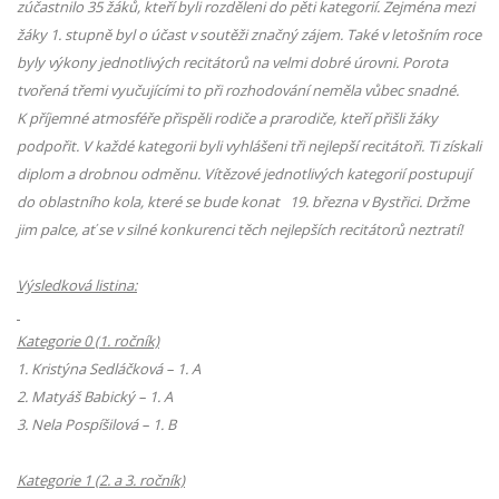
zúčastnilo 35 žáků, kteří byli rozděleni do pěti kategorií. Zejména mezi
žáky 1. stupně byl o účast v soutěži značný zájem. Také v letošním roce
byly výkony jednotlivých recitátorů na velmi dobré úrovni. Porota
tvořená třemi vyučujícími to při rozhodování neměla vůbec snadné.
K příjemné atmosféře přispěli rodiče a prarodiče, kteří přišli žáky
podpořit. V každé kategorii byli vyhlášeni tři nejlepší recitátoři. Ti získali
diplom a drobnou odměnu. Vítězové jednotlivých kategorií postupují
do oblastního kola, které se bude konat 19. března v Bystřici. Držme
jim palce, ať se v silné konkurenci těch nejlepších recitátorů neztratí!
Výsledková listina:
Kategorie 0 (1. ročník)
1. Kristýna Sedláčková – 1. A
2. Matyáš Babický – 1. A
3. Nela Pospíšilová – 1. B
Kategorie 1 (2. a 3. ročník)