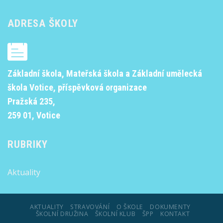
ADRESA ŠKOLY
Základní škola, Mateřská škola a Základní umělecká
škola Votice, příspěvková organizace
Pražská 235,
259 01, Votice
RUBRIKY
Aktuality
AKTUALITY
STRAVOVÁNÍ
O ŠKOLE
DOKUMENTY
ŠKOLNÍ DRUŽINA
ŠKOLNÍ KLUB
ŠPP
KONTAKT