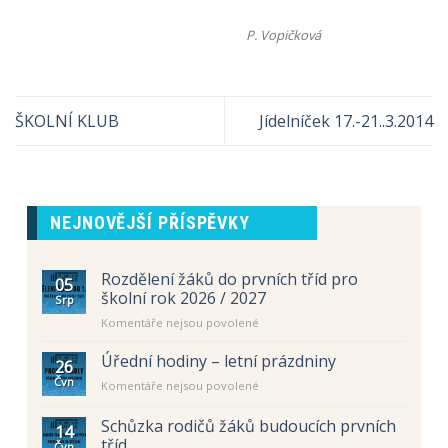
P. Vopičková
ŠKOLNÍ KLUB
Jídelníček 17.-21..3.2014
NEJNOVĚJŠÍ PŘÍSPĚVKY
Rozdělení žáků do prvních tříd pro
05
školní rok 2026 / 2027
Srp
u
Komentáře nejsou povolené
textu
s
Úřední hodiny – letní prázdniny
26
názvem
Čvn
u
Komentáře nejsou povolené
Rozdělení
textu
žáků
s
Schůzka rodičů žáků budoucích prvních
do
14
názvem
prvních
tříd
Čvn