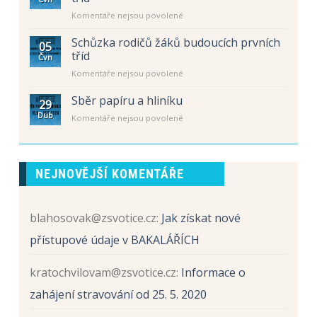
Úřední
tříd
u
Komentáře nejsou povolené
hodiny
pro
textu
–
školní
s
letní
Schůzka rodičů žáků budoucích prvních
rok
05
názvem
prázdniny
tříd
2026
Čvn
Schůzka
/
u
Komentáře nejsou povolené
rodičů
2027
textu
žáků
s
Sběr papíru a hliníku
budoucích
29
názvem
prvních
Dub
u
Komentáře nejsou povolené
Schůzka
tříd
textu
rodičů
s
žáků
názvem
budoucích
Sběr
prvních
NEJNOVĚJŠÍ KOMENTÁŘE
papíru
tříd
a
hliníku
blahosovak@zsvotice.cz
:
Jak získat nové
přístupové údaje v BAKALÁŘÍCH
kratochvilovam@zsvotice.cz
:
Informace o
zahájení stravování od 25. 5. 2020