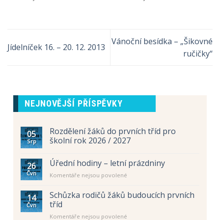
Vánoční besídka – „Šikovné
Jídelníček 16. – 20. 12. 2013
ručičky“
NEJNOVĚJŠÍ PŘÍSPĚVKY
Rozdělení žáků do prvních tříd pro
05
školní rok 2026 / 2027
Srp
Úřední hodiny – letní prázdniny
26
Čvn
u
Komentáře nejsou povolené
textu
s
Schůzka rodičů žáků budoucích prvních
14
názvem
tříd
Čvn
Úřední
u
Komentáře nejsou povolené
hodiny