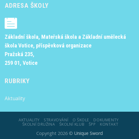
ADRESA ŠKOLY
Základní škola, Mateřská škola a Základní umělecká
škola Votice, příspěvková organizace
Pražská 235,
259 01, Votice
RUBRIKY
Aktuality
AKTUALITY
STRAVOVÁNÍ
O ŠKOLE
DOKUMENTY
ŠKOLNÍ DRUŽINA
ŠKOLNÍ KLUB
ŠPP
KONTAKT
Copyright 2026 ©
Unique Sword