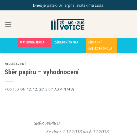
Skip
Dnes je pátek, 07. srpna, svátek má Lada.
to
content
MATEŘSKÁ ŠKOLA
ZÁKLADNÍ ŠKOLA
ZÁKLADNÍ
UMĚLECKÁ ŠKOLA
NEZAŘAZENÉ
Sběr papíru – vyhodnocení
POSTED ON
12. 12. 2013
BY
ADMIN7468
.
SBĚR PAPÍRU
Ze dne: 2.12.2013 do 6.12.2013