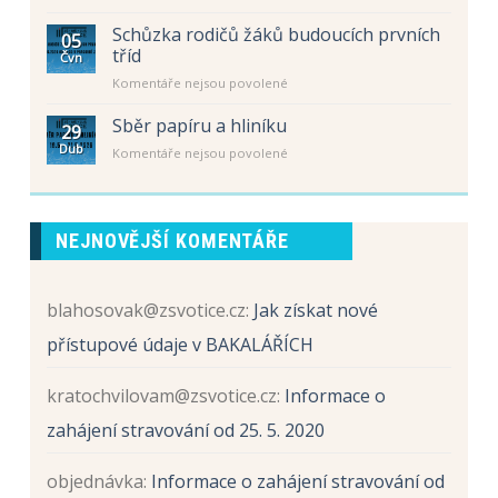
textu
–
s
letní
Schůzka rodičů žáků budoucích prvních
05
názvem
prázdniny
tříd
Čvn
Schůzka
u
Komentáře nejsou povolené
rodičů
textu
žáků
s
Sběr papíru a hliníku
budoucích
29
názvem
prvních
Dub
u
Komentáře nejsou povolené
Schůzka
tříd
textu
rodičů
s
žáků
názvem
budoucích
Sběr
prvních
NEJNOVĚJŠÍ KOMENTÁŘE
papíru
tříd
a
hliníku
blahosovak@zsvotice.cz
:
Jak získat nové
přístupové údaje v BAKALÁŘÍCH
kratochvilovam@zsvotice.cz
:
Informace o
zahájení stravování od 25. 5. 2020
objednávka
:
Informace o zahájení stravování od