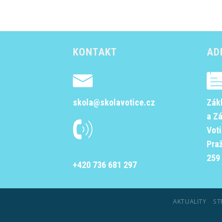
KONTAKT
AD
skola@skolavotice.cz
Zák
a Z
Vot
Pra
259 
+420 736 681 297
AKTUALITY
ST