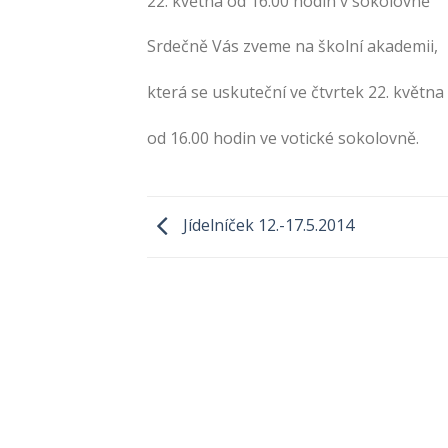
22. května od 16.00 hodin v sokolovně
Srdečně Vás zveme na školní akademii,
která se uskuteční ve čtvrtek 22. května
od 16.00 hodin ve votické sokolovně.
Jídelníček 12.-17.5.2014