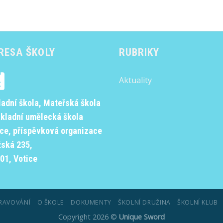
RESA ŠKOLY
RUBRIKY
Aktuality
ladní škola, Mateřská škola
ákladní umělecká škola
ice, příspěvková organizace
žská 235,
01, Votice
RAVOVÁNÍ
O ŠKOLE
DOKUMENTY
ŠKOLNÍ DRUŽINA
ŠKOLNÍ KLUB
Copyright 2026 ©
Unique Sword