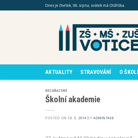
Skip
Dnes je čtvrtek, 06. srpna, svátek má Oldřiška.
to
content
AKTUALITY
STRAVOVÁNÍ
O ŠKOL
NEZAŘAZENÉ
Školní akademie
POSTED ON
13. 5. 2014
BY
ADMIN7468