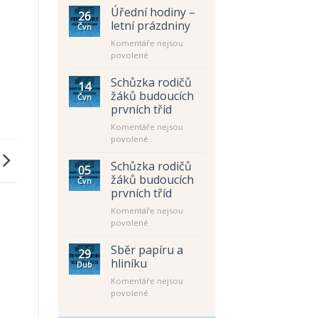
Úřední hodiny –
26
letní prázdniny
Čvn
Komentáře nejsou
u
povolené
textu
s
Schůzka rodičů
14
názvem
žáků budoucích
Čvn
Úřední
prvních tříd
hodiny
Komentáře nejsou
–
u
povolené
letní
textu
prázdniny
s
Schůzka rodičů
05
názvem
žáků budoucích
Čvn
Schůzka
prvních tříd
rodičů
Komentáře nejsou
žáků
u
povolené
budoucích
textu
prvních
s
tříd
Sběr papíru a
29
názvem
hliníku
Dub
Schůzka
Komentáře nejsou
rodičů
u
povolené
žáků
textu
budoucích
s