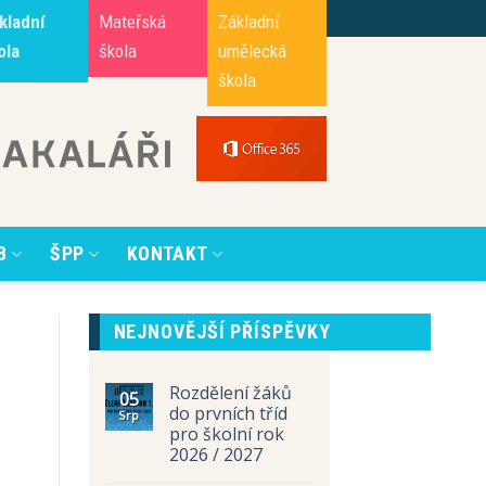
kladní
Mateřská
Základní
ola
škola
umělecká
škola
B
ŠPP
KONTAKT
NEJNOVĚJŠÍ PŘÍSPĚVKY
Rozdělení žáků
05
do prvních tříd
Srp
pro školní rok
2026 / 2027