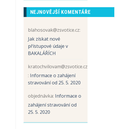
prvních
názvem
tříd
Sběr
NEJNOVĚJŠÍ KOMENTÁŘE
papíru
a
hliníku
blahosovak@zsvotice.cz
:
Jak získat nové
přístupové údaje v
BAKALÁŘÍCH
kratochvilovam@zsvotice.cz
:
Informace o zahájení
stravování od 25. 5. 2020
objednávka
:
Informace o
zahájení stravování od
25. 5. 2020