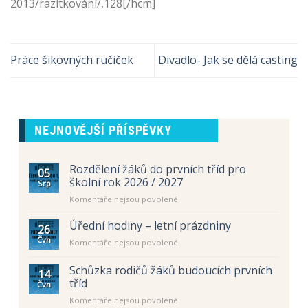
2013/razítkování/,128[/hcm]
Práce šikovných ručiček
Divadlo- Jak se dělá casting
NEJNOVĚJŠÍ PŘÍSPĚVKY
Rozdělení žáků do prvních tříd pro
05
školní rok 2026 / 2027
Srp
u
Komentáře nejsou povolené
textu
s
Úřední hodiny – letní prázdniny
26
názvem
Čvn
u
Komentáře nejsou povolené
Rozdělení
textu
žáků
s
Schůzka rodičů žáků budoucích prvních
do
14
názvem
prvních
tříd
Čvn
Úřední
tříd
u
Komentáře nejsou povolené
hodiny
pro