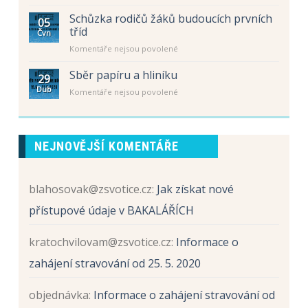
textu
–
školní
s
letní
Schůzka rodičů žáků budoucích prvních
rok
05
názvem
prázdniny
tříd
2026
Čvn
Schůzka
/
u
Komentáře nejsou povolené
rodičů
2027
textu
žáků
s
Sběr papíru a hliníku
budoucích
29
názvem
prvních
Dub
u
Komentáře nejsou povolené
Schůzka
tříd
textu
rodičů
s
žáků
názvem
budoucích
Sběr
prvních
NEJNOVĚJŠÍ KOMENTÁŘE
papíru
tříd
a
hliníku
blahosovak@zsvotice.cz
:
Jak získat nové
přístupové údaje v BAKALÁŘÍCH
kratochvilovam@zsvotice.cz
:
Informace o
zahájení stravování od 25. 5. 2020
objednávka
:
Informace o zahájení stravování od