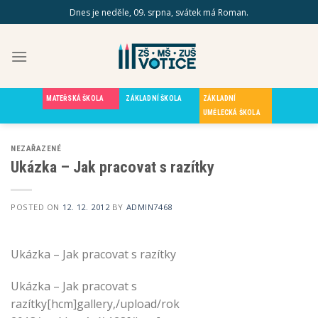
Skip
Dnes je neděle, 09. srpna, svátek má Roman.
to
content
MATEŘSKÁ ŠKOLA
ZÁKLADNÍ ŠKOLA
ZÁKLADNÍ
UMĚLECKÁ ŠKOLA
NEZAŘAZENÉ
Ukázka – Jak pracovat s razítky
POSTED ON
12. 12. 2012
BY
ADMIN7468
Ukázka – Jak pracovat s razítky
Ukázka – Jak pracovat s
razítky[hcm]gallery,/upload/rok