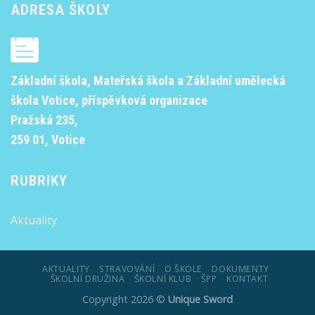
ADRESA ŠKOLY
Základní škola, Mateřská škola a Základní umělecká
škola Votice, příspěvková organizace
Pražská 235,
259 01, Votice
RUBRIKY
Aktuality
AKTUALITY
STRAVOVÁNÍ
O ŠKOLE
DOKUMENTY
ŠKOLNÍ DRUŽINA
ŠKOLNÍ KLUB
ŠPP
KONTAKT
Copyright 2026 ©
Unique Sword