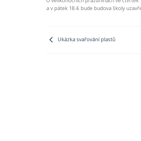
O velikonočních prázdninách ve čtvrtek 
a v pátek 18.4. bude budova školy uzavř
Ukázka svařování plastů