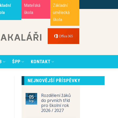
kladní
Mateřská
Základní
ola
škola
umělecká
škola
B
ŠPP
KONTAKT
NEJNOVĚJŠÍ PŘÍSPĚVKY
Rozdělení žáků
05
do prvních tříd
Srp
pro školní rok
2026 / 2027