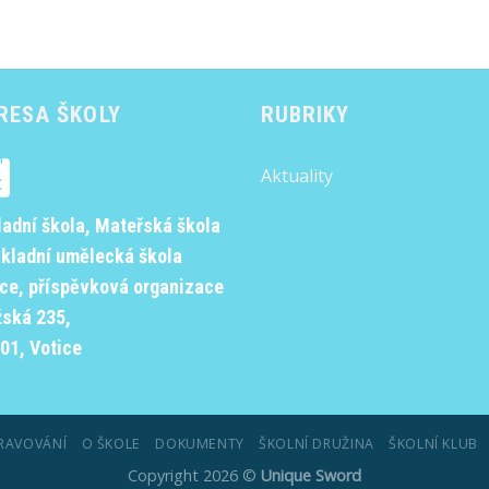
RESA ŠKOLY
RUBRIKY
Aktuality
ladní škola, Mateřská škola
ákladní umělecká škola
ice, příspěvková organizace
žská 235,
01, Votice
RAVOVÁNÍ
O ŠKOLE
DOKUMENTY
ŠKOLNÍ DRUŽINA
ŠKOLNÍ KLUB
Copyright 2026 ©
Unique Sword