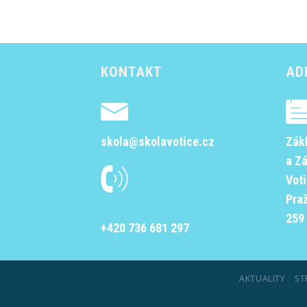
KONTAKT
AD
skola@skolavotice.cz
Zák
a Z
Vot
Pra
259 
+420 736 681 297
AKTUALITY
ST