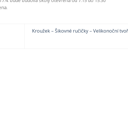
17.4. bude budova školy otevřena od 7.15 do 15.30
ena.
Kroužek – Šikovné ručičky – Velikonoční tvo