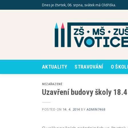
Skip
Dnes je čtvrtek, 06. srpna, svátek má Oldřiška.
to
content
AKTUALITY
STRAVOVÁNÍ
O ŠKOL
NEZAŘAZENÉ
Uzavření budovy školy 18.
POSTED ON
14. 4. 2014
BY
ADMIN7468