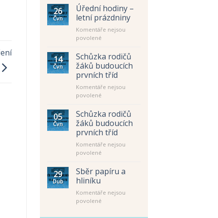
Úřední hodiny –
26
letní prázdniny
Čvn
Komentáře nejsou
u
povolené
textu
ření
s
Schůzka rodičů
14
názvem
žáků budoucích
Čvn
Úřední
prvních tříd
hodiny
Komentáře nejsou
–
u
povolené
letní
textu
prázdniny
s
Schůzka rodičů
05
názvem
žáků budoucích
Čvn
Schůzka
prvních tříd
rodičů
Komentáře nejsou
žáků
u
povolené
budoucích
textu
prvních
s
tříd
Sběr papíru a
29
názvem
hliníku
Dub
Schůzka
Komentáře nejsou
rodičů
u
povolené
žáků
textu
budoucích
s