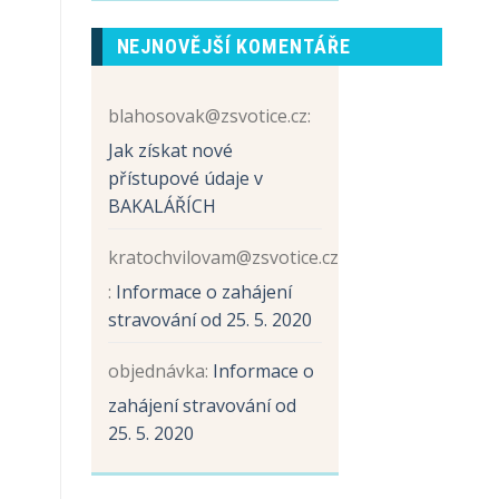
prvních
názvem
tříd
Sběr
NEJNOVĚJŠÍ KOMENTÁŘE
papíru
a
hliníku
blahosovak@zsvotice.cz
:
Jak získat nové
přístupové údaje v
BAKALÁŘÍCH
kratochvilovam@zsvotice.cz
:
Informace o zahájení
stravování od 25. 5. 2020
objednávka
:
Informace o
zahájení stravování od
25. 5. 2020