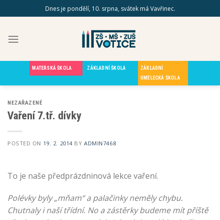
Skip
Dnes je pondělí, 10. srpna, svátek má Vavřinec.
to
content
MATEŘSKÁ ŠKOLA
ZÁKLADNÍ ŠKOLA
ZÁKLADNÍ
UMĚLECKÁ ŠKOLA
NEZAŘAZENÉ
Vaření 7.tř. dívky
POSTED ON
19. 2. 2014
BY
ADMIN7468
To je naše předprázdninová lekce vaření.
Polévky byly „mňam“ a palačinky neměly chybu.
Chutnaly i naší třídní. No a zástěrky budeme mít příště