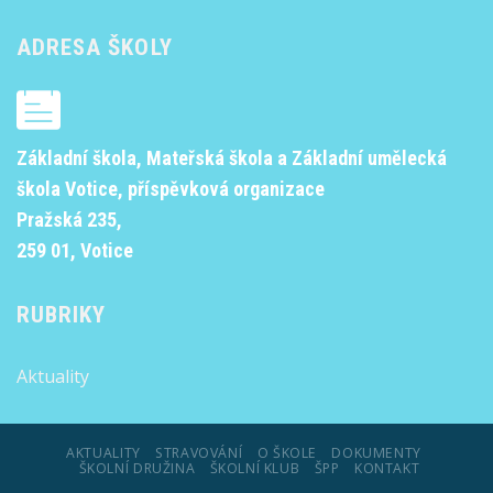
ADRESA ŠKOLY
Základní škola, Mateřská škola a Základní umělecká
škola Votice, příspěvková organizace
Pražská 235,
259 01, Votice
RUBRIKY
Aktuality
AKTUALITY
STRAVOVÁNÍ
O ŠKOLE
DOKUMENTY
ŠKOLNÍ DRUŽINA
ŠKOLNÍ KLUB
ŠPP
KONTAKT