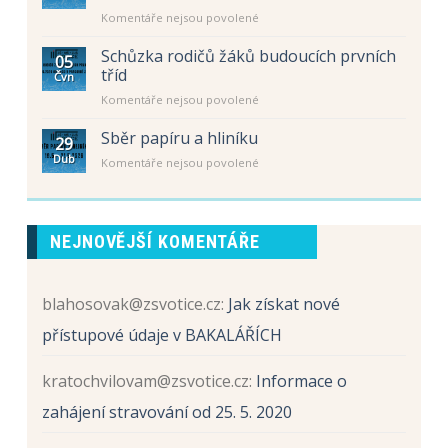
Úřední
tříd
u
Komentáře nejsou povolené
hodiny
pro
textu
–
školní
s
letní
Schůzka rodičů žáků budoucích prvních
rok
05
názvem
prázdniny
tříd
2026
Čvn
Schůzka
/
u
Komentáře nejsou povolené
rodičů
2027
textu
žáků
s
Sběr papíru a hliníku
budoucích
29
názvem
prvních
Dub
u
Komentáře nejsou povolené
Schůzka
tříd
textu
rodičů
s
žáků
názvem
budoucích
Sběr
prvních
NEJNOVĚJŠÍ KOMENTÁŘE
papíru
tříd
a
hliníku
blahosovak@zsvotice.cz
:
Jak získat nové
přístupové údaje v BAKALÁŘÍCH
kratochvilovam@zsvotice.cz
:
Informace o
zahájení stravování od 25. 5. 2020