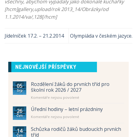
všechny, abychom vypadaly jako dokonalé kuchařky
[hcm]gallery,upload/rok 2013_14/Obrázky/od
1.1.2014/va/,128[/hcm]
Jídelníček 17.2. – 21.2.2014
Olympiáda v českém jazyce.
NEJNOVĚJŠÍ PŘÍSPĚVKY
Rozdělení žáků do prvních tříd pro
05
školní rok 2026 / 2027
Srp
u
Komentáře nejsou povolené
textu
s
Úřední hodiny – letní prázdniny
26
názvem
Čvn
u
Komentáře nejsou povolené
Rozdělení
textu
žáků
s
Schůzka rodičů žáků budoucích prvních
do
14
názvem
prvních
tříd
Čvn