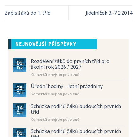
Zápis žáků do 1. tříd
Jídelníček 3.-7.2.2014
NEJNOVĚJŠÍ PŘÍSPĚVKY
Rozdělení žáků do prvních tříd pro
05
školní rok 2026 / 2027
Srp
u
Komentáře nejsou povolené
textu
s
Úřední hodiny – letní prázdniny
26
názvem
Čvn
u
Komentáře nejsou povolené
Rozdělení
textu
žáků
s
Schůzka rodičů žáků budoucích prvních
do
14
názvem
prvních
tříd
Čvn
Úřední
tříd
u
Komentáře nejsou povolené
hodiny
pro
textu
–
školní
s
letní
Schůzka rodičů žáků budoucích prvních
rok
05
názvem
prázdniny
tříd
2026