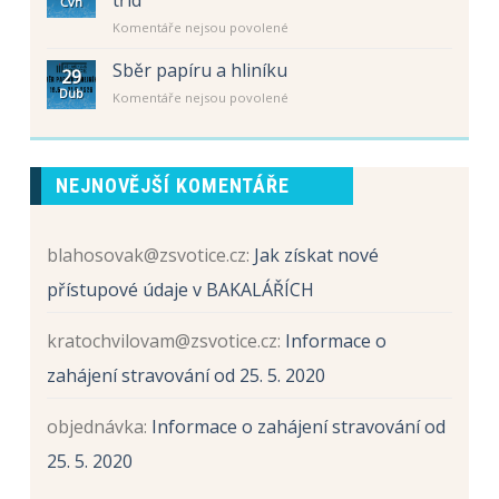
Čvn
Schůzka
/
u
Komentáře nejsou povolené
rodičů
2027
textu
žáků
s
Sběr papíru a hliníku
budoucích
29
názvem
prvních
Dub
u
Komentáře nejsou povolené
Schůzka
tříd
textu
rodičů
s
žáků
názvem
budoucích
Sběr
prvních
NEJNOVĚJŠÍ KOMENTÁŘE
papíru
tříd
a
hliníku
blahosovak@zsvotice.cz
:
Jak získat nové
přístupové údaje v BAKALÁŘÍCH
kratochvilovam@zsvotice.cz
:
Informace o
zahájení stravování od 25. 5. 2020
objednávka
:
Informace o zahájení stravování od
25. 5. 2020