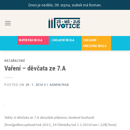
Skip
Dnes je neděle, 09. srpna, svátek má Roman.
to
content
MATEŘSKÁ ŠKOLA
ZÁKLADNÍ ŠKOLA
ZÁKLADNÍ
UMĚLECKÁ ŠKOLA
NEZAŘAZENÉ
Vaření – děvčata ze 7.A
POSTED ON
29. 1. 2014
BY
ADMIN7468
.
Takto si děvčata ze 7.A zkoušela přípravu studené kuchyně.
[hcm]gallery,upload/rok 2013_14/Obrázky/od 1.1.2014/var./,128[/hcm]