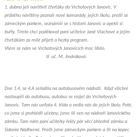
1. dubna jeli navštívit čtvrťáky do Vrchotových Janovic. V
průběhu návštěvy poznali nové kamarády, jejich školu, prošli se
zámeckým parkem, seznámili se s historií Janovic a opekli si
buřty. Tímto chci poděkovat paní učitelce Janě Vlachové a jejím
čtvrťákům za milé přijetí a hezký program.
Všem se nám ve Vrchotových Janovicích moc líbilo.
tř. uč. M. Jindráková
Dne 1.4. se 4.A seřadila na autobusovém nádraží. Když všichni
nastoupili do autobusu, autobus se rozjel do Vrchotových
Janovic. Tam nás uvítala 4. třída a vedla nás do jejich školy. Poté,
co jsme si prohlédli učebny, jsme šli ven na nádvoří Janovického
zámku. Tam nám paní učitelky řekly pár věcí ohledně zámku a
Sidonie Nádherné. Prošli jsme zámeckým parkem a šli na kopec