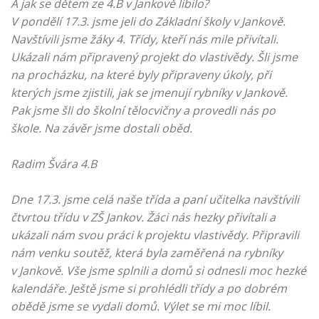
A jak se dětem ze 4.B v Jankově líbilo?
V pondělí 17.3. jsme jeli do Základní školy v Jankově.
Navštívili jsme žáky 4. Třídy, kteří nás mile přivítali.
Ukázali nám připravený projekt do vlastivědy. Šli jsme
na procházku, na které byly připraveny úkoly, při
kterých jsme zjistili, jak se jmenují rybníky v Jankově.
Pak jsme šli do školní tělocvičny a provedli nás po
škole. Na závěr jsme dostali oběd.
Radim Švára 4.B
Dne 17.3. jsme celá naše třída a paní učitelka navštívili
čtvrtou třídu v ZŠ Jankov. Žáci nás hezky přivítali a
ukázali nám svou práci k projektu vlastivědy. Připravili
nám venku soutěž, která byla zaměřená na rybníky
v Jankově. Vše jsme splnili a domů si odnesli moc hezké
kalendáře. Ještě jsme si prohlédli třídy a po dobrém
obědě jsme se vydali domů. Výlet se mi moc líbil.