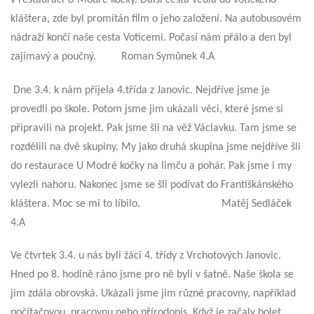
kláštera, zde byl promítán film o jeho založení. Na autobusovém
nádraží končí naše cesta Voticemi. Počasí nám přálo a den byl
zajímavý a poučný. Roman Symůnek 4.A
Dne 3.4. k nám přijela 4.třída z Janovic. Nejdříve jsme je
provedli po škole. Potom jsme jim ukázali věci, které jsme si
připravili na projekt. Pak jsme šli na věž Václavku. Tam jsme se
rozdělili na dvě skupiny. My jako druhá skupina jsme nejdříve šli
do restaurace U Modré kočky na limču a pohár. Pak jsme i my
vylezli nahoru. Nakonec jsme se šli podívat do Františkánského
kláštera. Moc se mi to líbilo. Matěj Sedláček
4.A
Ve čtvrtek 3.4. u nás byli žáci 4. třídy z Vrchotových Janovic.
Hned po 8. hodině ráno jsme pro ně byli v šatně. Naše škola se
jim zdála obrovská. Ukázali jsme jim různé pracovny, například
počítačovou, pracovnu nebo přírodopis. Když je začaly bolet