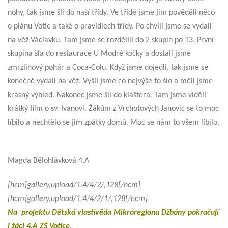
nohy, tak jsme šli do naší třídy. Ve třídě jsme jim pověděli něco
o plánu Votic a také o pravidlech třídy. Po chvíli jsme se vydali
na věž Václavku. Tam jsme se rozdělili do 2 skupin po 13. První
skupina šla do restaurace U Modré kočky a dostali jsme
zmrzlinový pohár a Coca-Colu. Když jsme dojedli, tak jsme se
konečně vydali na věž. Vyšli jsme co nejvýše to šlo a měli jsme
krásný výhled. Nakonec jsme šli do kláštera. Tam jsme viděli
krátký film o sv. Ivanovi. Žákům z Vrchotových Janovic se to moc
líbilo a nechtělo se jim zpátky domů. Moc se nám to všem líbilo.
Magda Bělohlávková 4.A
[hcm]gallery,upload/1.4/4/2/,128[/hcm]
[hcm]gallery,upload/1.4/4/2/1/,128[/hcm]
Na projektu Dětská vlastivěda Mikroregionu Džbány pokračují
i žáci 4.A ZŠ Votice
.