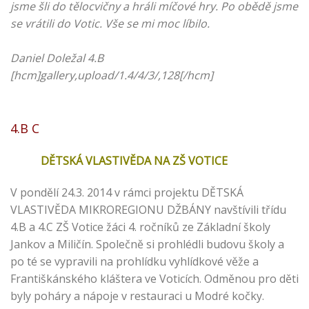
jsme šli do tělocvičny a hráli míčové hry. Po obědě jsme
se vrátili do Votic. Vše se mi moc líbilo.
Daniel Doležal 4.B
[hcm]gallery,upload/1.4/4/3/,128[/hcm]
4.B C
DĚTSKÁ VLASTIVĚDA NA ZŠ VOTICE
V pondělí 24.3. 2014 v rámci projektu DĚTSKÁ
VLASTIVĚDA MIKROREGIONU DŽBÁNY navštívili třídu
4.B a 4.C ZŠ Votice žáci 4. ročníků ze Základní školy
Jankov a Miličín. Společně si prohlédli budovu školy a
po té se vypravili na prohlídku vyhlídkové věže a
Františkánského kláštera ve Voticích. Odměnou pro děti
byly poháry a nápoje v restauraci u Modré kočky.