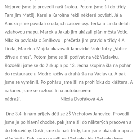
Nejprve jsme je provedli naší školou. Potom jsme šli do třídy.
Tam jim Matěj, Karel a Karolína řekli některé pověsti. Já a
Anička jsme povídali o údajích časové osy. Terka a Linda dělali
vztahovou mapu. Marek a Jakub jim ukázali plán města Votic.
Nikolka povídala o Smilkovu , přečetla jim pravidla třídy 4.A.
Linda, Marek a Majda ukazovali Janovické škole fotky „Votice
dříve a dnes“. Potom jsme se šli podívat na věž Václavku.
Rozdělili jsme se do 2 skupin po 13. Jedna skupina šla na pohár
do restaurace u Modré kočky a druhá šla na Václavku. A pak
jsme se vyměnili. Po poháru jsme šli na prohlídku do kláštera. A
nakonec jsme se rozloučili na autobusovém
nádraží. Nikola Dvořáková 4.A
Dne 3.4. k nám přijely děti ze ZŠ Vrchotovy Janovice. Provedli
jsme je po hlavní chodbě, pak jsme šli do některých pracoven a
do tělocvičny. Došli jsme do naší třídy, tam jsme ukázali mapu a