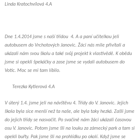
Linda Kratochvílová 4.A
Dne 1.4.2014 jsme s naší třídou 4. A a paní učitelkou jeli
autobusem do Vrchotových Janovic. Žáci nás mile přivítali a
ukázali nám svou školu a také svůj projekt k vlastivědě. K obědu
jsme si opekli špekáčky a zase jsme se vydali autobusem do
Votic. Moc se mi tam líbilo.
Terezka Kytlerová 4.A
V úterý 1.4. jsme jeli na návštěvu 4. Třídy do V. Janovic. Jejich
škola byla sice menší než ta naše, ale byla taky hezká. Zašli jsme
do jejich třídy se nasvačit. Po svačině nám žáci ukázali časovou
osu V. Janovic. Potom jsme šli na louku za zámecký park a tam si
opekli buřty. Pak jsme šli na prohlídku po okolí. Když jsme se