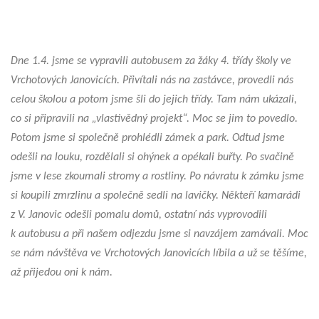
Dne 1.4. jsme se vypravili autobusem za žáky 4. třídy školy ve
Vrchotových Janovicích. Přivítali nás na zastávce, provedli nás
celou školou a potom jsme šli do jejich třídy. Tam nám ukázali,
co si připravili na „vlastivědný projekt“. Moc se jim to povedlo.
Potom jsme si společně prohlédli zámek a park. Odtud jsme
odešli na louku, rozdělali si ohýnek a opékali buřty. Po svačině
jsme v lese zkoumali stromy a rostliny. Po návratu k zámku jsme
si koupili zmrzlinu a společně sedli na lavičky. Někteří kamarádi
z V. Janovic odešli pomalu domů, ostatní nás vyprovodili
k autobusu a při našem odjezdu jsme si navzájem zamávali. Moc
se nám návštěva ve Vrchotových Janovicích líbila a už se těšíme,
až přijedou oni k nám.