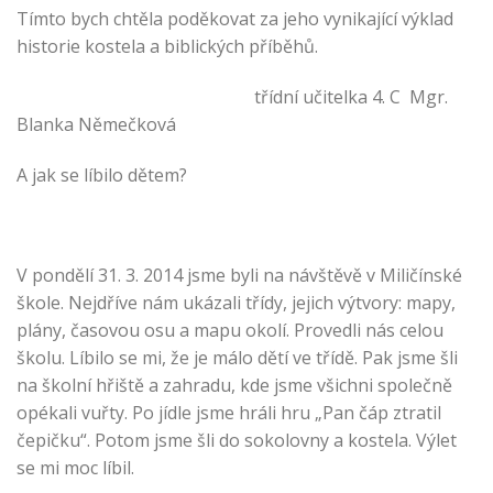
Tímto bych chtěla poděkovat za jeho vynikající výklad
historie kostela a biblických příběhů.
třídní učitelka 4. C Mgr.
Blanka Němečková
A jak se líbilo dětem?
V pondělí 31. 3. 2014 jsme byli na návštěvě v Miličínské
škole. Nejdříve nám ukázali třídy, jejich výtvory: mapy,
plány, časovou osu a mapu okolí. Provedli nás celou
školu. Líbilo se mi, že je málo dětí ve třídě. Pak jsme šli
na školní hřiště a zahradu, kde jsme všichni společně
opékali vuřty. Po jídle jsme hráli hru „Pan čáp ztratil
čepičku“. Potom jsme šli do sokolovny a kostela. Výlet
se mi moc líbil.