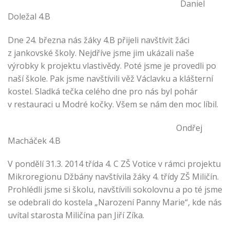
Daniel
Doležal 4.B
Dne 24. března nás žáky 4.B přijeli navštívit žáci
z jankovské školy. Nejdříve jsme jim ukázali naše
výrobky k projektu vlastivědy. Poté jsme je provedli po
naší škole. Pak jsme navštívili věž Václavku a klášterní
kostel. Sladká tečka celého dne pro nás byl pohár
v restauraci u Modré kočky. Všem se nám den moc líbil.
Ondřej
Macháček 4.B
V pondělí 31.3. 2014 třída 4. C ZŠ Votice v rámci projektu
Mikroregionu Džbány navštívila žáky 4. třídy ZŠ Miličín.
Prohlédli jsme si školu, navštívili sokolovnu a po té jsme
se odebrali do kostela „Narození Panny Marie“, kde nás
uvítal starosta Miličína pan Jiří Zíka.