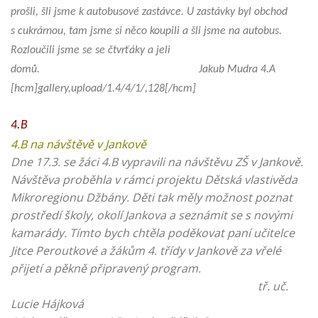
prošli, šli jsme k autobusové zastávce. U zastávky byl obchod
s cukrárnou, tam jsme si něco koupili a šli jsme na autobus.
Rozloučili jsme se se čtvrťáky a jeli
domů. Jakub Mudra 4.A
[hcm]gallery,upload/1.4/4/1/,128[/hcm]
4.B
4.B na návštěvě v Jankově
Dne 17.3. se žáci 4.B vypravili na návštěvu ZŠ v Jankově.
Návštěva proběhla v rámci projektu Dětská vlastivěda
Mikroregionu Džbány. Děti tak měly možnost poznat
prostředí školy, okolí Jankova a seznámit se s novými
kamarády. Tímto bych chtěla poděkovat paní učitelce
Jitce Peroutkové a žákům 4. třídy v Jankově za vřelé
přijetí a pěkně připravený program.
tř. uč.
Lucie Hájková