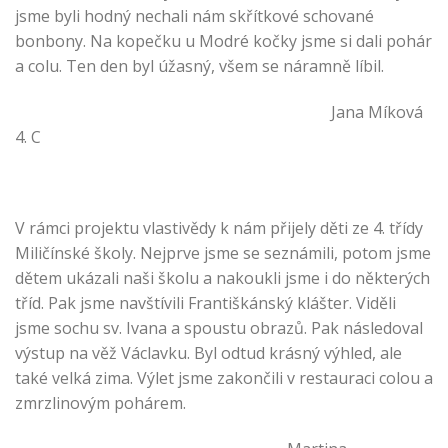
jsme byli hodný nechali nám skřítkové schované
bonbony. Na kopečku u Modré kočky jsme si dali pohár
a colu. Ten den byl úžasný, všem se náramně líbil.
Jana Míková
4. C
V rámci projektu vlastivědy k nám přijely děti ze 4. třídy
Miličínské školy. Nejprve jsme se seznámili, potom jsme
dětem ukázali naši školu a nakoukli jsme i do některých
tříd. Pak jsme navštívili Františkánský klášter. Viděli
jsme sochu sv. Ivana a spoustu obrazů. Pak následoval
výstup na věž Václavku. Byl odtud krásný výhled, ale
také velká zima. Výlet jsme zakončili v restauraci colou a
zmrzlinovým pohárem.