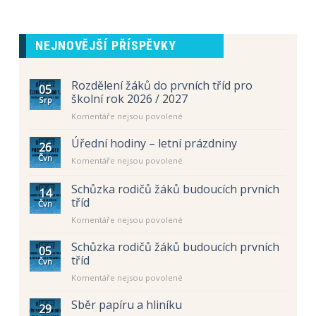
NEJNOVĚJŠÍ PŘÍSPĚVKY
Rozdělení žáků do prvních tříd pro
05
školní rok 2026 / 2027
Srp
u
Komentáře nejsou povolené
textu
s
Úřední hodiny – letní prázdniny
26
názvem
Čvn
u
Komentáře nejsou povolené
Rozdělení
textu
žáků
s
Schůzka rodičů žáků budoucích prvních
do
14
názvem
prvních
tříd
Čvn
Úřední
tříd
u
Komentáře nejsou povolené
hodiny
pro
textu
–
školní
s
letní
Schůzka rodičů žáků budoucích prvních
rok
05
názvem
prázdniny
tříd
2026
Čvn
Schůzka
/
u
Komentáře nejsou povolené
rodičů
2027
textu
žáků
s
Sběr papíru a hliníku
budoucích
29
názvem
prvních