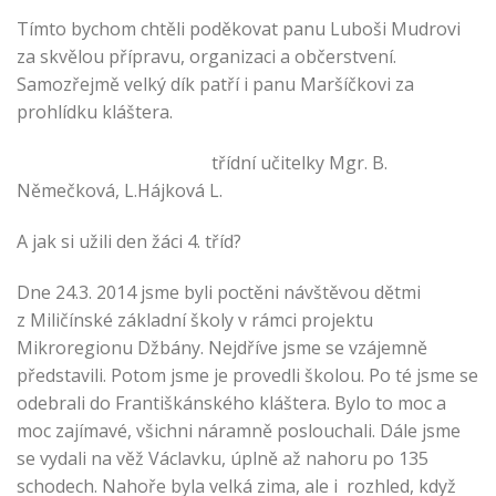
Tímto bychom chtěli poděkovat panu Luboši Mudrovi
za skvělou přípravu, organizaci a občerstvení.
Samozřejmě velký dík patří i panu Maršíčkovi za
prohlídku kláštera.
třídní učitelky Mgr. B.
Němečková, L.Hájková L.
A jak si užili den žáci 4. tříd?
Dne 24.3. 2014 jsme byli poctěni návštěvou dětmi
z Miličínské základní školy v rámci projektu
Mikroregionu Džbány. Nejdříve jsme se vzájemně
představili. Potom jsme je provedli školou. Po té jsme se
odebrali do Františkánského kláštera. Bylo to moc a
moc zajímavé, všichni náramně poslouchali. Dále jsme
se vydali na věž Václavku, úplně až nahoru po 135
schodech. Nahoře byla velká zima, ale i rozhled, když