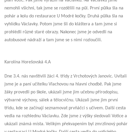
plán Votic. Pak jsme vyrazili na Václavku. Na Václavku jsme
nemohli všichni, tak jsme se rozdělili na půl. První půlka šla na
pohár a kolu do restaurace U Modré kočky. Druhá půlka šla na
vyhlídku Václavky. Potom jsme šli do kláštera a tam jsme si
prohlédli různé staré obrazy. Nakonec jsme je odvedli na
autobusové nádraží a tam jsme se s nimi rozloučili.
Karolína Horešovská 4.A
Dne 3.4. nás navštívili žáci 4. třídy z Vrchotových Janovic. Uvítali
jsme je a paní učitelku Vlachovou na hlavní chodbě. Pak jsme
žáky provedli po škole, ukázali jsme jim učebnu přírodopisu,
výtvarné výchovy, sálek a tělocvičnu. Ukázali jsme jim první
třídu, kde se začínají seznamovat prvňáčci s učivem. Další cesta
vedla na rozhlednu Václavku. Zde jsme z výšky sledovali Votice a
ukázali známá místa. Velikým překvapením byl zmrzlinový pohár
v restauraci U Modré kočky. Další cesta vedla do votického