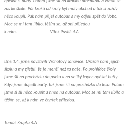
opékat si buřty. Potom jsme šli na krátkou procházku a vrátili se
zas ke škole. Pár kroků od školy byl malý obchod a tak si každý
něco koupil. Pak nám přijel autobus a my odjeli zpět do Votic.
Moc se mi tam líbilo, těším se, až oni přijedou
k nám. Vítek Pavlič 4.A
Dne 1.4. jsme navštívili Vrchotovy Janovice. Ukázali nám jejich
školu a my zjistili, že je menší než ta naše. Po prohlídce školy
jsme šli na procházku do parku a na veliký kopec opékat buřty.
Když jsme dojedli buřty, tak jsme šli na procházku do lesa. Potom
jsme si šli něco koupit a hned na autobus. Moc se mi tam líbilo a
těším se, až k nám ve čtvrtek přijedou.
Tomáš Krupka 4.A