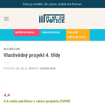
Skip
Dnes je neděle, 09. srpna, svátek má Roman.
to
content
MATEŘSKÁ ŠKOLA
ZÁKLADNÍ ŠKOLA
ZÁKLADNÍ
UMĚLECKÁ ŠKOLA
NEZAŘAZENÉ
Vlastivědný projekt 4. třídy
POSTED ON
22. 4. 2014
BY
ADMIN7468
.
4.A
4.A měla návštěvu v rámci projektu DVMD