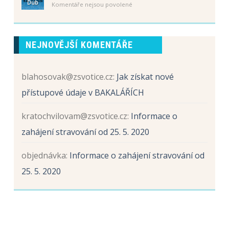
Dub
u
Komentáře nejsou povolené
Schůzka
tříd
textu
rodičů
s
žáků
názvem
budoucích
Sběr
prvních
NEJNOVĚJŠÍ KOMENTÁŘE
papíru
tříd
a
hliníku
blahosovak@zsvotice.cz
:
Jak získat nové
přístupové údaje v BAKALÁŘÍCH
kratochvilovam@zsvotice.cz
:
Informace o
zahájení stravování od 25. 5. 2020
objednávka
:
Informace o zahájení stravování od
25. 5. 2020