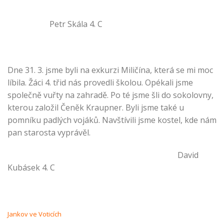
Petr Skála 4. C
Dne 31. 3. jsme byli na exkurzi Miličína, která se mi moc
líbila. Žáci 4. třid nás provedli školou. Opékali jsme
společně vuřty na zahradě. Po té jsme šli do sokolovny,
kterou založil Čeněk Kraupner. Byli jsme také u
pomníku padlých vojáků. Navštívili jsme kostel, kde nám
pan starosta vyprávěl.
David
Kubásek 4. C
Jankov ve Voticích