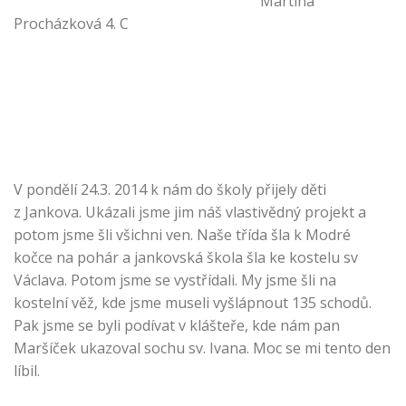
Martina
Procházková 4. C
V pondělí 24.3. 2014 k nám do školy přijely děti
z Jankova. Ukázali jsme jim náš vlastivědný projekt a
potom jsme šli všichni ven. Naše třída šla k Modré
kočce na pohár a jankovská škola šla ke kostelu sv
Václava. Potom jsme se vystřídali. My jsme šli na
kostelní věž, kde jsme museli vyšlápnout 135 schodů.
Pak jsme se byli podívat v klášteře, kde nám pan
Maršíček ukazoval sochu sv. Ivana. Moc se mi tento den
líbil.