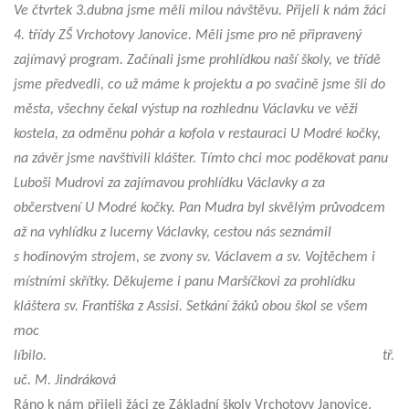
Ve čtvrtek 3.dubna jsme měli milou návštěvu. Přijeli k nám žáci
4. třídy ZŠ Vrchotovy Janovice. Měli jsme pro ně připravený
zajímavý program. Začínali jsme prohlídkou naší školy, ve třídě
jsme předvedli, co už máme k projektu a po svačině jsme šli do
města, všechny čekal výstup na rozhlednu Václavku ve věži
kostela, za odměnu pohár a kofola v restauraci U Modré kočky,
na závěr jsme navštívili klášter. Tímto chci moc poděkovat panu
Luboši Mudrovi za zajímavou prohlídku Václavky a za
občerstvení U Modré kočky. Pan Mudra byl skvělým průvodcem
až na vyhlídku z lucerny Václavky, cestou nás seznámil
s hodinovým strojem, se zvony sv. Václavem a sv. Vojtěchem i
místními skřítky. Děkujeme i panu Maršíčkovi za prohlídku
kláštera sv. Františka z Assisi. Setkání žáků obou škol se všem
moc
líbilo. tř.
uč. M. Jindráková
Ráno k nám přijeli žáci ze Základní školy Vrchotovy Janovice.