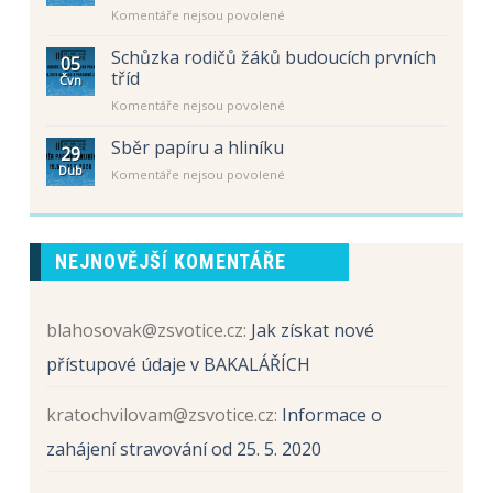
tříd
u
Komentáře nejsou povolené
hodiny
pro
textu
–
školní
s
letní
Schůzka rodičů žáků budoucích prvních
rok
05
názvem
prázdniny
tříd
2026
Čvn
Schůzka
/
u
Komentáře nejsou povolené
rodičů
2027
textu
žáků
s
Sběr papíru a hliníku
budoucích
29
názvem
prvních
Dub
u
Komentáře nejsou povolené
Schůzka
tříd
textu
rodičů
s
žáků
názvem
budoucích
Sběr
prvních
NEJNOVĚJŠÍ KOMENTÁŘE
papíru
tříd
a
hliníku
blahosovak@zsvotice.cz
:
Jak získat nové
přístupové údaje v BAKALÁŘÍCH
kratochvilovam@zsvotice.cz
:
Informace o
zahájení stravování od 25. 5. 2020