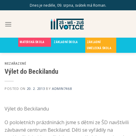
Skip
Dnes je neděle, 09. srpna, svátek má Roman.
to
content
MATEŘSKÁ ŠKOLA
ZÁKLADNÍ ŠKOLA
ZÁKLADNÍ
UMĚLECKÁ ŠKOLA
NEZAŘAZENÉ
Výlet do Beckilandu
POSTED ON
20. 2. 2013
BY
ADMIN7468
Výlet do Beckilandu
O pololetních prázdninách jsme s dětmi ze ŠD navštívili
závbavné centrum Beckiland. Děti se vyřádily na