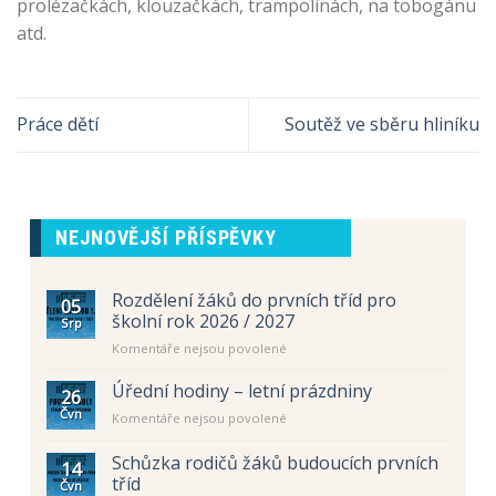
prolézačkách, klouzačkách, trampolínách, na tobogánu
atd.
Práce dětí
Soutěž ve sběru hliníku
NEJNOVĚJŠÍ PŘÍSPĚVKY
Rozdělení žáků do prvních tříd pro
05
školní rok 2026 / 2027
Srp
u
Komentáře nejsou povolené
textu
s
Úřední hodiny – letní prázdniny
26
názvem
Čvn
u
Komentáře nejsou povolené
Rozdělení
textu
žáků
s
Schůzka rodičů žáků budoucích prvních
do
14
názvem
prvních
tříd
Čvn
Úřední