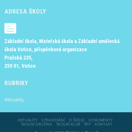
ADRESA ŠKOLY
Základní škola, Mateřská škola a Základní umělecká
škola Votice, příspěvková organizace
Pražská 235,
259 01, Votice
RUBRIKY
Aktuality
AKTUALITY
STRAVOVÁNÍ
O ŠKOLE
DOKUMENTY
ŠKOLNÍ DRUŽINA
ŠKOLNÍ KLUB
ŠPP
KONTAKT