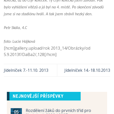
kolečka, až do čtyř koleček. Ty čtyři kolečka jsem závodil. Pak
bylo vyhlášení vítězů a já byl na 4. místě. Po skončení závodů
jsme si na stadiónu hráli. A tak jsem strávil hezký den.
Petr Skála, 4.C
foto: Lucie Hájková
[hcm]gallery,upload/rok 2013_14/Obrázky/od
5.9.2013f/DaBa2/,128[/hcm]
Jídelníček 7.-11.10. 2013
Jídelníček 14.-18.10.2013
NEJNOVĚJŠÍ PŘÍSPĚVKY
Rozdělení žáků do prvních tříd pro
05