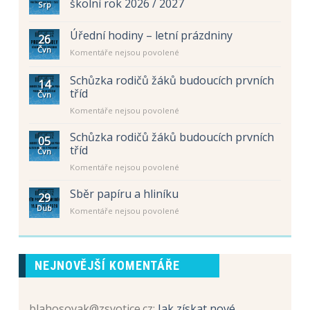
školní rok 2026 / 2027
Srp
Úřední hodiny – letní prázdniny
26
Čvn
u
Komentáře nejsou povolené
textu
s
Schůzka rodičů žáků budoucích prvních
14
názvem
tříd
Čvn
Úřední
u
Komentáře nejsou povolené
hodiny
textu
–
s
letní
Schůzka rodičů žáků budoucích prvních
05
názvem
prázdniny
tříd
Čvn
Schůzka
u
Komentáře nejsou povolené
rodičů
textu
žáků
s
Sběr papíru a hliníku
budoucích
29
názvem
prvních
Dub
u
Komentáře nejsou povolené
Schůzka
tříd
textu
rodičů
s
žáků
názvem
budoucích
Sběr
prvních
NEJNOVĚJŠÍ KOMENTÁŘE
papíru
tříd
a
hliníku
blahosovak@zsvotice.cz
:
Jak získat nové