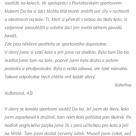
soutěže na kolech. Ve spolupráci s Povlatavským sportovním
klubem Da-ba si žáci těchto tříd mohli změřit své síly v rychlosti
a obratnosti na kole. Ti, kteří si přivezli s sebou do školy kolo, si
vzájemně zasoutěžili a ostatní žáci jim mohli během závodů
fandit.
Zde jsou některé postřehy ze sportovního dopoledne:
V úterý jsme si vzali kola a jeli jsme na stadión. Byla tam Da-ba.
Jezdila jsem tam na kole, poprvé jsem byla druhá a potom
poslední a předposlední. Byla o velká zábava, ale také námaha.
Takové odpoledne bych chtěla mít každé úterý.
Kateřina
Jedlanová, 4.B
V úterý se konala sportovní soutěž Da-ba. Jel jsem do školy, kolo
jsem zaparkoval k družině, tam nám kola pohlídal pan školník. Po
hodině anglického jazyka jsme šli s paní učitelkou pro kola a jeli
na hřiště. Tam jsem dostal červený šátek. Museli jsem čekat, než