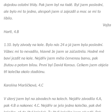
dojedou ostatní třídy. Pak jsem byl na řadě. Byl jsem poslední,
ale bylo mi to jedno, alespoň jsem si zajezdil a moc se mi to
líbilo.
Vojta
Hartl, 4.B
1.10. byly závody na kole. Bylo nás 24 a já jsem byla poslední.
Vůbec mi to nevadilo, hlavně že jsem se zúčastnila. Hodně mě
baví jezdit na kole. Nejdřív jsem měla červenou barvu, pak
žlutou a potom bílou. První byl David Korous. Celkem jsem objela
tři kolečka okolo stadiónu.
Karolína Maršíčková, 4.C
V úterý jsem byl na závodech na kolech. Nejdřív závodila 4.A,
pak 4.B a nakonec 4.C. Nejdřív se jelo jedno kolečko, pak dvě