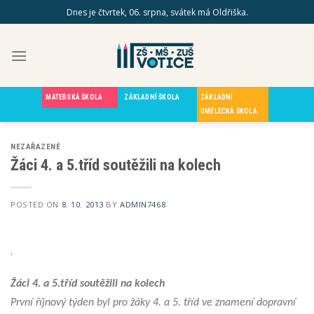
Skip
Dnes je čtvrtek, 06. srpna, svátek má Oldřiška.
to
content
MATEŘSKÁ ŠKOLA
ZÁKLADNÍ ŠKOLA
ZÁKLADNÍ
UMĚLECKÁ ŠKOLA
NEZAŘAZENÉ
Žáci 4. a 5.tříd soutěžili na kolech
POSTED ON
8. 10. 2013
BY
ADMIN7468
.
Žáci 4. a 5.tříd
soutěžili na kolech
První říjnový týden byl pro žáky 4. a 5. tříd ve znamení dopravní