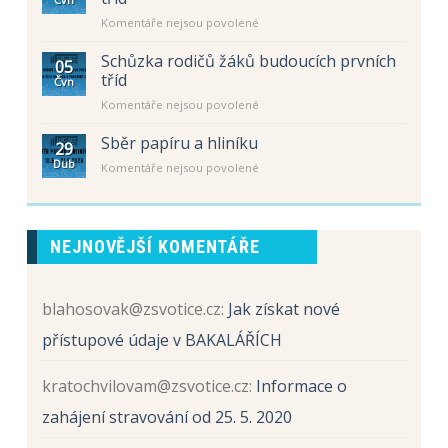
Úřední
u
Komentáře nejsou povolené
hodiny
textu
–
s
letní
Schůzka rodičů žáků budoucích prvních
05
názvem
prázdniny
tříd
Čvn
Schůzka
u
Komentáře nejsou povolené
rodičů
textu
žáků
s
Sběr papíru a hliníku
budoucích
29
názvem
prvních
Dub
u
Komentáře nejsou povolené
Schůzka
tříd
textu
rodičů
s
žáků
názvem
budoucích
Sběr
prvních
NEJNOVĚJŠÍ KOMENTÁŘE
papíru
tříd
a
hliníku
blahosovak@zsvotice.cz
:
Jak získat nové
přístupové údaje v BAKALÁŘÍCH
kratochvilovam@zsvotice.cz
:
Informace o
zahájení stravování od 25. 5. 2020