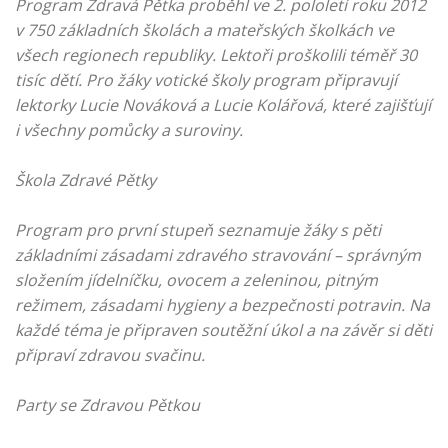
Program Zdravá Pětka proběhl ve 2. pololetí roku 2012
v 750 základních školách a mateřských školkách ve
všech regionech republiky. Lektoři proškolili téměř 30
tisíc dětí. Pro žáky votické školy program připravují
lektorky Lucie Nováková a Lucie Kolářová, které zajišťují
i všechny pomůcky a suroviny.
Škola Zdravé Pětky
Program pro první stupeň seznamuje žáky s pěti
základními zásadami zdravého stravování – správným
složením jídelníčku, ovocem a zeleninou, pitným
režimem, zásadami hygieny a bezpečnosti potravin. Na
každé téma je připraven soutěžní úkol a na závěr si děti
připraví zdravou svačinu.
Party se Zdravou Pětkou