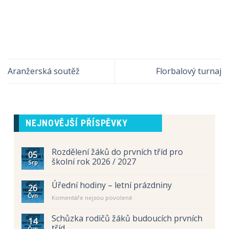
Aranžerská soutěž
Florbalový turnaj
NEJNOVĚJŠÍ PŘÍSPĚVKY
Rozdělení žáků do prvních tříd pro
05
školní rok 2026 / 2027
Srp
Úřední hodiny – letní prázdniny
26
Čvn
u
Komentáře nejsou povolené
textu
s
Schůzka rodičů žáků budoucích prvních
14
názvem
tříd
Čvn