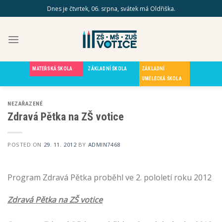
Skip
Dnes je čtvrtek, 06. srpna, svátek má Oldřiška.
to
content
MATEŘSKÁ ŠKOLA
ZÁKLADNÍ ŠKOLA
ZÁKLADNÍ
UMĚLECKÁ ŠKOLA
NEZAŘAZENÉ
Zdravá Pětka na ZŠ votice
POSTED ON
29. 11. 2012
BY
ADMIN7468
Program Zdravá Pětka proběhl ve 2. pololetí roku 2012
Zdravá Pětka na ZŠ votice