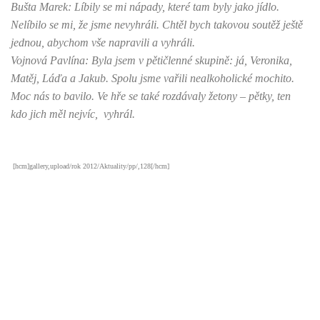
Bušta Marek: Líbily se mi nápady, které tam byly jako jídlo.
Nelíbilo se mi, že jsme nevyhráli. Chtěl bych takovou soutěž ještě
jednou, abychom vše napravili a vyhráli.
Vojnová Pavlína: Byla jsem v pětičlenné skupině: já, Veronika,
Matěj, Láďa a Jakub. Spolu jsme vařili nealkoholické mochito.
Moc nás to bavilo. Ve hře se také rozdávaly žetony – pětky, ten
kdo jich měl nejvíc, vyhrál.
[hcm]gallery,upload/rok 2012/Aktuality/pp/,128[/hcm]