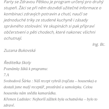
Party se Zdravou Pětkou je program určený pro druhý
stupeň. Žáci se při něm dozvědí užitečné informace o
kombinaci zdravých potravin a chutí, naučí se
jednoduché triky ze studené kuchyně i zásady
správného stolování. Ve skupinách si pak připraví
občerstvení o pěti chodech, které nakonec všichni
ochutnají.
Ing. Bc.
Zuzana Bukovská
Ředitelka školy
Poznámky žáků k programu:
7.A
Svobodová Šárka : Náš recept vyhrál (rajčata – housenka) a
dostali jsme malý receptář, prostírání a samolepku. Celou
housenku nám snědla kamarádka.
Křemen Ladislav: Nejhorší zážitek byla ochutnávka – bylo to
zdravé.