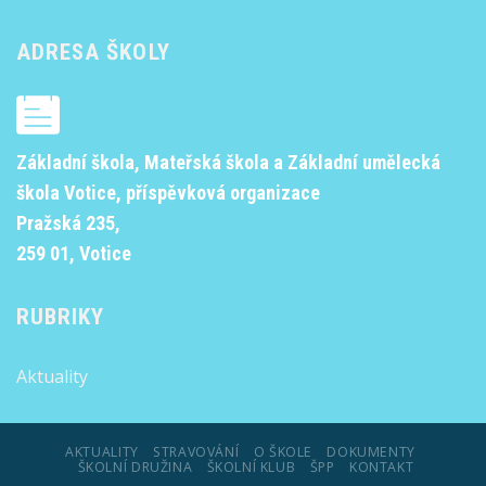
ADRESA ŠKOLY
Základní škola, Mateřská škola a Základní umělecká
škola Votice, příspěvková organizace
Pražská 235,
259 01, Votice
RUBRIKY
Aktuality
AKTUALITY
STRAVOVÁNÍ
O ŠKOLE
DOKUMENTY
ŠKOLNÍ DRUŽINA
ŠKOLNÍ KLUB
ŠPP
KONTAKT