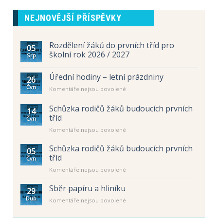
NEJNOVĚJŠÍ PŘÍSPĚVKY
Rozdělení žáků do prvních tříd pro
05
školní rok 2026 / 2027
Srp
Úřední hodiny – letní prázdniny
26
Čvn
u
Komentáře nejsou povolené
textu
s
Schůzka rodičů žáků budoucích prvních
14
názvem
tříd
Čvn
Úřední
u
Komentáře nejsou povolené
hodiny
textu
–
s
letní
Schůzka rodičů žáků budoucích prvních
05
názvem
prázdniny
tříd
Čvn
Schůzka
u
Komentáře nejsou povolené
rodičů
textu
žáků
s
Sběr papíru a hliníku
budoucích
29
názvem
prvních
Dub
u
Komentáře nejsou povolené
Schůzka
tříd
textu
rodičů
s