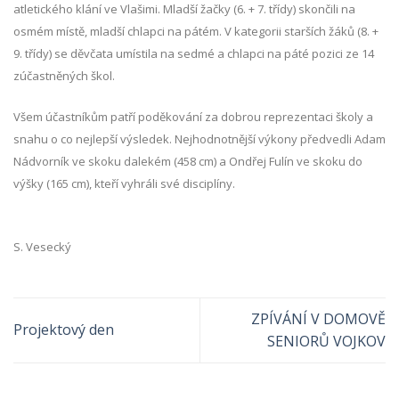
atletického klání ve Vlašimi. Mladší žačky (6. + 7. třídy) skončili na
osmém místě, mladší chlapci na pátém. V kategorii starších žáků (8. +
9. třídy) se děvčata umístila na sedmé a chlapci na páté pozici ze 14
zúčastněných škol.
Všem účastníkům patří poděkování za dobrou reprezentaci školy a
snahu o co nejlepší výsledek. Nejhodnotnější výkony předvedli Adam
Nádvorník ve skoku dalekém (458 cm) a Ondřej Fulín
ve skoku do
výšky (165 cm), kteří vyhráli své disciplíny.
S. Vesecký
ZPÍVÁNÍ V DOMOVĚ
Projektový den
SENIORŮ VOJKOV