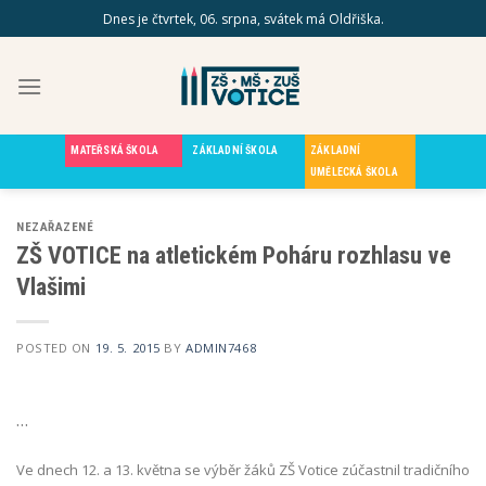
Skip
Dnes je čtvrtek, 06. srpna, svátek má Oldřiška.
to
content
MATEŘSKÁ ŠKOLA
ZÁKLADNÍ ŠKOLA
ZÁKLADNÍ
UMĚLECKÁ ŠKOLA
NEZAŘAZENÉ
ZŠ VOTICE na atletickém Poháru rozhlasu ve
Vlašimi
POSTED ON
19. 5. 2015
BY
ADMIN7468
…
Ve dnech 12. a 13. května se výběr žáků ZŠ Votice zúčastnil tradičního