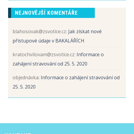
žáků
názvem
budoucích
Sběr
prvních
NEJNOVĚJŠÍ KOMENTÁŘE
papíru
tříd
a
hliníku
blahosovak@zsvotice.cz
:
Jak získat nové
přístupové údaje v BAKALÁŘÍCH
kratochvilovam@zsvotice.cz
:
Informace o
zahájení stravování od 25. 5. 2020
objednávka
:
Informace o zahájení stravování od
25. 5. 2020