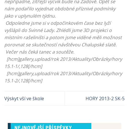
nepřipadne, zítřejší výcvik bude na Zadově. Opět se
nám podařilo vyjednat obdobné příznivé podmínky
jako v uplynulém týdnu.
Odpoledne jsme si v odpočinkovém čase bez lyží
vyšlápli do Svinné Lady. Zhlédli jsme 3D projekci o
místním rašeliništi a potom jsme viděné měli možnost
porovnat se skutečností návštěvou Chalupské slatě.
Večer nás čeká tanec a soutěže.
[hcm]gallery,upload/rok 2013/Aktuality/Obrázky/hory
15.1-1/,128[/hcm]
[hcm]gallery,upload/rok 2013/Aktuality/Obrázky/hory
15.1-2/,128[/hcm]
Výskyt vší ve škole
HORY 2013-2 SK-5
NEJNOVĚJŠÍ PŘÍSPĚVKY