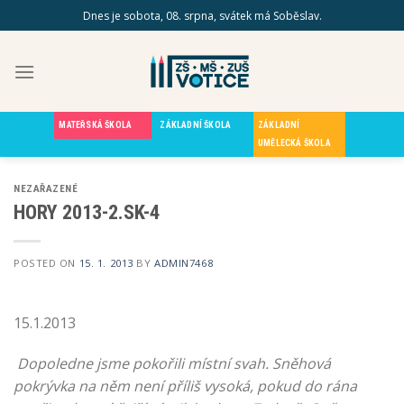
Skip
Dnes je sobota, 08. srpna, svátek má Soběslav.
to
content
MATEŘSKÁ ŠKOLA
ZÁKLADNÍ ŠKOLA
ZÁKLADNÍ
UMĚLECKÁ ŠKOLA
NEZAŘAZENÉ
HORY 2013-2.SK-4
POSTED ON
15. 1. 2013
BY
ADMIN7468
15.1.2013
Dopoledne jsme pokořili místní svah. Sněhová
pokrývka na něm není příliš vysoká, pokud do rána