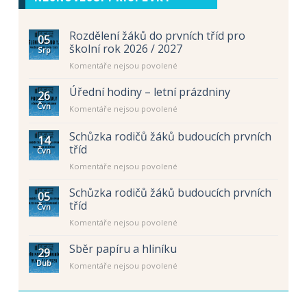
Rozdělení žáků do prvních tříd pro
05
školní rok 2026 / 2027
Srp
u
Komentáře nejsou povolené
textu
s
Úřední hodiny – letní prázdniny
26
názvem
Čvn
u
Komentáře nejsou povolené
Rozdělení
textu
žáků
s
Schůzka rodičů žáků budoucích prvních
do
14
názvem
prvních
tříd
Čvn
Úřední
tříd
u
Komentáře nejsou povolené
hodiny
pro
textu
–
školní
s
letní
Schůzka rodičů žáků budoucích prvních
rok
05
názvem
prázdniny
tříd
2026
Čvn
Schůzka
/
u
Komentáře nejsou povolené
rodičů
2027
textu
žáků
s
Sběr papíru a hliníku
budoucích
29
názvem
prvních
Dub
u
Komentáře nejsou povolené
Schůzka
tříd
textu
rodičů
s
žáků
názvem
budoucích