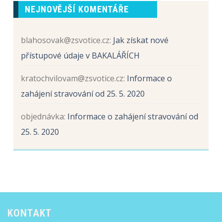
Sběr
prvních
NEJNOVĚJŠÍ KOMENTÁŘE
papíru
tříd
a
hliníku
blahosovak@zsvotice.cz
:
Jak získat nové
přístupové údaje v BAKALÁŘÍCH
kratochvilovam@zsvotice.cz
:
Informace o
zahájení stravování od 25. 5. 2020
objednávka
:
Informace o zahájení stravování od
25. 5. 2020
KONTAKT