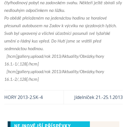
čtyřhodinový pobyt na zadovském svahu. Někteří ještě sbírali síly
nedlouhým odpočinkem na lůžku.
Po obědě přeloženém na jedenáctou hodinu se horalové
přesunuli autobusem na Zadov k výcviku na sjezdových lyžích.
Svah byl upravený a všichni účastníci posunuli své lyžařské
umění o řádný kus vpřed. Do Hutí jsme se vrátili před
sedmnáctou hodinou.
[hcm]gallery,upload/rok 2013/Aktuality/Obrázky/hory
16.1.-1/,128[/hcm]
[hcm]gallery,upload/rok 2013/Aktuality/Obrázky/hory
16.1.-2/,128[/hcm]
HORY 2013-2.SK-4
Jídelníček 21.-25.1.2013
NEJNOVĚJŠÍ PŘÍSPĚVKY