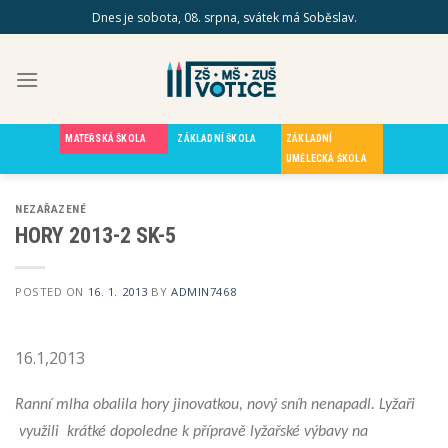
Skip
Dnes je sobota, 08. srpna, svátek má Soběslav.
to
content
MATEŘSKÁ ŠKOLA
ZÁKLADNÍ ŠKOLA
ZÁKLADNÍ
UMĚLECKÁ ŠKOLA
NEZAŘAZENÉ
HORY 2013-2 SK-5
POSTED ON
16. 1. 2013
BY
ADMIN7468
16.1,2013
Ranní mlha obalila hory jinovatkou, nový sníh nenapadl. Lyžaři
využili krátké dopoledne k přípravě lyžařské výbavy na