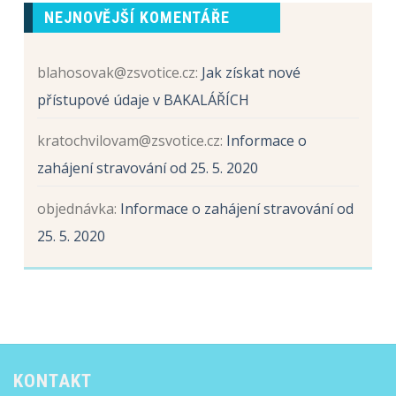
Sběr
prvních
NEJNOVĚJŠÍ KOMENTÁŘE
papíru
tříd
a
hliníku
blahosovak@zsvotice.cz
:
Jak získat nové
přístupové údaje v BAKALÁŘÍCH
kratochvilovam@zsvotice.cz
:
Informace o
zahájení stravování od 25. 5. 2020
objednávka
:
Informace o zahájení stravování od
25. 5. 2020
KONTAKT