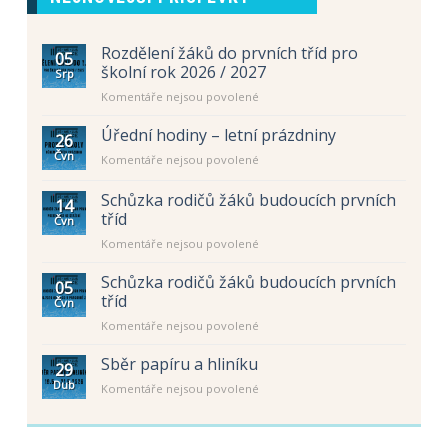
Rozdělení žáků do prvních tříd pro
05
školní rok 2026 / 2027
Srp
u
Komentáře nejsou povolené
textu
s
Úřední hodiny – letní prázdniny
26
názvem
Čvn
u
Komentáře nejsou povolené
Rozdělení
textu
žáků
s
Schůzka rodičů žáků budoucích prvních
do
14
názvem
prvních
tříd
Čvn
Úřední
tříd
u
Komentáře nejsou povolené
hodiny
pro
textu
–
školní
s
letní
Schůzka rodičů žáků budoucích prvních
rok
05
názvem
prázdniny
tříd
2026
Čvn
Schůzka
/
u
Komentáře nejsou povolené
rodičů
2027
textu
žáků
s
Sběr papíru a hliníku
budoucích
29
názvem
prvních
Dub
u
Komentáře nejsou povolené
Schůzka
tříd
textu
rodičů
s
žáků
názvem
budoucích