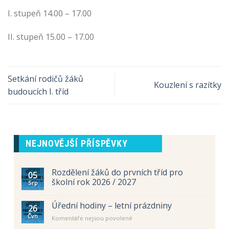
I. stupeň 14.00 – 17.00
II. stupeň 15.00 – 17.00
Setkání rodičů žáků
Kouzlení s razítky
budoucích I. tříd
NEJNOVĚJŠÍ PŘÍSPĚVKY
Rozdělení žáků do prvních tříd pro
05
školní rok 2026 / 2027
Srp
Úřední hodiny – letní prázdniny
26
Čvn
u
Komentáře nejsou povolené
textu