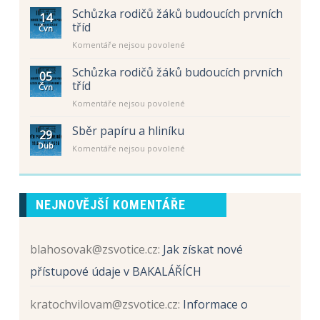
s
Schůzka rodičů žáků budoucích prvních
14
názvem
tříd
Čvn
Úřední
u
Komentáře nejsou povolené
hodiny
textu
–
s
letní
Schůzka rodičů žáků budoucích prvních
05
názvem
prázdniny
tříd
Čvn
Schůzka
u
Komentáře nejsou povolené
rodičů
textu
žáků
s
Sběr papíru a hliníku
budoucích
29
názvem
prvních
Dub
u
Komentáře nejsou povolené
Schůzka
tříd
textu
rodičů
s
žáků
názvem
budoucích
Sběr
prvních
NEJNOVĚJŠÍ KOMENTÁŘE
papíru
tříd
a
hliníku
blahosovak@zsvotice.cz
:
Jak získat nové
přístupové údaje v BAKALÁŘÍCH
kratochvilovam@zsvotice.cz
:
Informace o