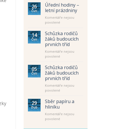
lké
Úřední hodiny –
26
letní prázdniny
Čvn
Komentáře nejsou
u
povolené
textu
s
Schůzka rodičů
14
názvem
žáků budoucích
Čvn
Úřední
prvních tříd
hodiny
Komentáře nejsou
–
u
povolené
letní
textu
prázdniny
s
Schůzka rodičů
05
názvem
žáků budoucích
Čvn
Schůzka
prvních tříd
rodičů
Komentáře nejsou
žáků
u
povolené
budoucích
textu
prvních
s
tříd
Sběr papíru a
29
zky
názvem
hliníku
Dub
Schůzka
Komentáře nejsou
rodičů
u
povolené
žáků
textu
budoucích
s