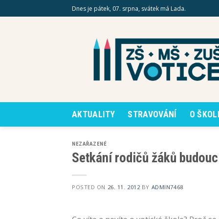
Skip
Dnes je pátek, 07. srpna, svátek má Lada.
to
content
AKTUALITY
STRAVOVÁNÍ
O ŠKOL
NEZAŘAZENÉ
Setkání rodičů žáků budoucíc
POSTED ON
26. 11. 2012
BY
ADMIN7468