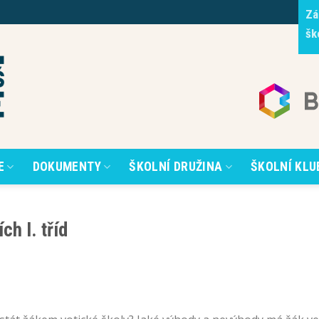
Zá
šk
E
DOKUMENTY
ŠKOLNÍ DRUŽINA
ŠKOLNÍ KLU
h I. tříd