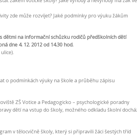
e stát žákem votické školy? Jaké výhody a nevýhody má žák ve
ivity zde může rozvíjet? Jaké podmínky pro výuku žákům
i s dětmi na informační schůzku rodičů předškolních dětí
oná dne 4. 12. 2012 od 14.30 hod.
lice).
vat o podmínkách výuky na škole a průběhu zápisu
oviště ZŠ Votice a Pedagogicko – psychologické poradny
ípravy dětí na vstup do školy, možného odkladu školní dochá
am v tělocvičně školy, který si připravili žáci šestých tříd