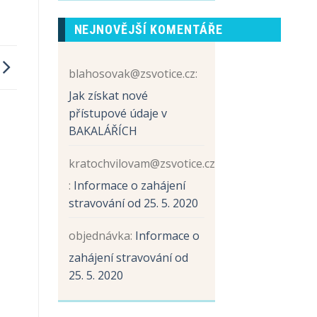
prvních
názvem
tříd
Sběr
NEJNOVĚJŠÍ KOMENTÁŘE
papíru
a
hliníku
blahosovak@zsvotice.cz
:
Jak získat nové
přístupové údaje v
BAKALÁŘÍCH
kratochvilovam@zsvotice.cz
:
Informace o zahájení
stravování od 25. 5. 2020
objednávka
:
Informace o
zahájení stravování od
25. 5. 2020