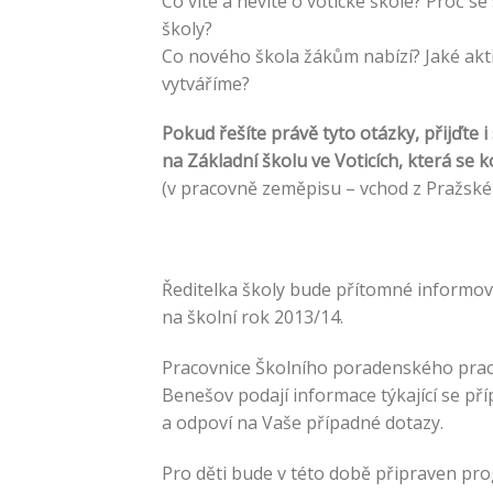
Co víte a nevíte o votické škole? Proč s
školy?
Co nového škola žákům nabízí? Jaké akt
vytváříme?
Pokud řešíte právě tyto otázky, přijďte 
na Základní školu ve Voticích,
která se k
(v pracovně zeměpisu – vchod z Pražské u
Ředitelka školy bude přítomné informo
na školní rok 2013/14.
Pracovnice Školního poradenského prac
Benešov podají informace týkající se př
a odpoví na Vaše případné dotazy.
Pro děti bude v této době připraven progr