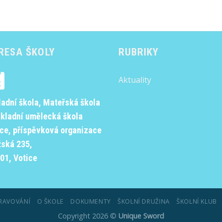
RESA ŠKOLY
RUBRIKY
Aktuality
ladní škola, Mateřská škola
ákladní umělecká škola
ice, příspěvková organizace
žská 235,
01, Votice
RAVOVÁNÍ
O ŠKOLE
DOKUMENTY
ŠKOLNÍ DRUŽINA
ŠKOLNÍ KLUB
Copyright 2026 ©
Unique Sword