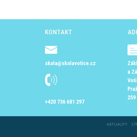
KONTAKT
AD
skola@skolavotice.cz
Zák
a Z
Vot
Pra
259 
+420 736 681 297
AKTUALITY
ST