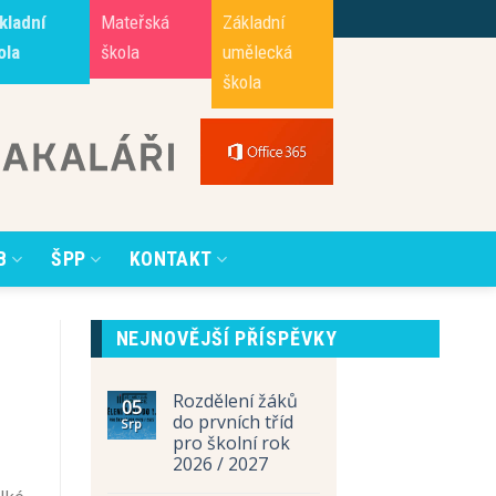
kladní
Mateřská
Základní
ola
škola
umělecká
škola
B
ŠPP
KONTAKT
NEJNOVĚJŠÍ PŘÍSPĚVKY
Rozdělení žáků
05
do prvních tříd
Srp
pro školní rok
2026 / 2027