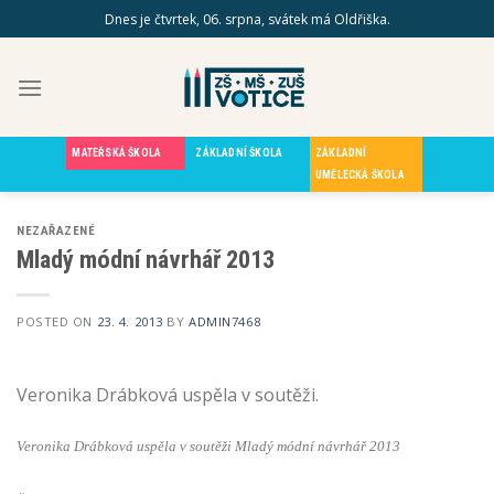
Skip
Dnes je čtvrtek, 06. srpna, svátek má Oldřiška.
to
content
MATEŘSKÁ ŠKOLA
ZÁKLADNÍ ŠKOLA
ZÁKLADNÍ
UMĚLECKÁ ŠKOLA
NEZAŘAZENÉ
Mladý módní návrhář 2013
POSTED ON
23. 4. 2013
BY
ADMIN7468
Veronika Drábková uspěla v soutěži.
Veronika Drábková uspěla v soutěži Mladý módní návrhář 2013