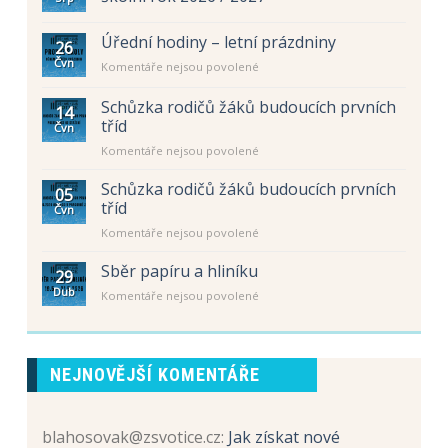
Úřední hodiny – letní prázdniny
26
Čvn
u
Komentáře nejsou povolené
textu
s
Schůzka rodičů žáků budoucích prvních
14
názvem
tříd
Čvn
Úřední
u
Komentáře nejsou povolené
hodiny
textu
–
s
letní
Schůzka rodičů žáků budoucích prvních
05
názvem
prázdniny
tříd
Čvn
Schůzka
u
Komentáře nejsou povolené
rodičů
textu
žáků
s
Sběr papíru a hliníku
budoucích
29
názvem
prvních
Dub
u
Komentáře nejsou povolené
Schůzka
tříd
textu
rodičů
s
žáků
názvem
budoucích
Sběr
prvních
NEJNOVĚJŠÍ KOMENTÁŘE
papíru
tříd
a
hliníku
blahosovak@zsvotice.cz
:
Jak získat nové