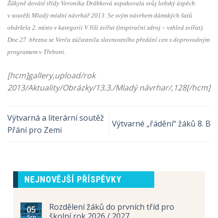
Žákyně deváté třídy Veronika Drábková zopakovala svůj loňský úspěch
v soutěži Mladý módní návrhář 2013. Se svým návrhem dámských
šatů
obdržela 2. místo v kategorii V říši zvířat (inspirační zdroj – vzhled zvířat).
Dne 27. března se Verča zúčastnila slavnostního předání cen s doprovodným
programem v Třeboni.
[hcm]gallery,upload/rok
2013/Aktuality/Obrázky/13.3./Mladý návrhar/,128[/hcm]
Výtvarná a literární soutěž
Výtvarné „řádění“ žáků 8. B
Přání pro Zemi
NEJNOVĚJŠÍ PŘÍSPĚVKY
Rozdělení žáků do prvních tříd pro
05
školní rok 2026 / 2027
Srp