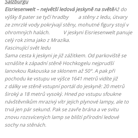
Salzburgu
Eisriesenwelt – největší ledová jeskyně na světě
Až do
výšky 8 pater se tyčí hradby a stěny z ledu, útvary
ze zmrzlé vody pokrývají stěny, mohutné figury stojí v
ohromných halách. V jeskyni Eisriesenwelt panuje
celý rok zima jako z Mrazíka.
Fascinující svět ledu
Sama cesta k jeskyni je již zážitkem. Od parkoviště se
vznášíte k západní stěně Hochkogelu nejprudší
lanovkou Rakouska se sklonem až 50°. A pak při
pochodu ke vstupu ve výšce 1641 metrů vidíte již
z dálky ve stěně vstupní portál do jeskyně: 20 metrů
široký a 18 metrů vysoký. Hned po vstupu sfoukne
návštěvníkům mrazivý vítr jejich plynové lampy, ale to
trvá jen pár sekund. Pak se zavře brána a ve svitu
znovu rozsvícených lamp se bliští přírodní ledové
sochy na stěnách.