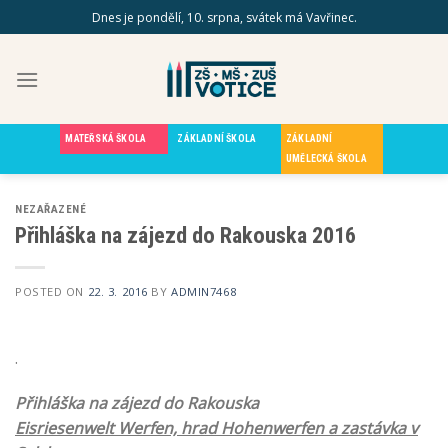
Skip
Dnes je pondělí, 10. srpna, svátek má Vavřinec.
to
content
MATEŘSKÁ ŠKOLA
ZÁKLADNÍ ŠKOLA
ZÁKLADNÍ
UMĚLECKÁ ŠKOLA
NEZAŘAZENÉ
Přihláška na zájezd do Rakouska 2016
POSTED ON
22. 3. 2016
BY
ADMIN7468
.
Přihláška na zájezd do Rakouska
Eisriesenwelt Werfen, hrad Hohenwerfen a zastávka v