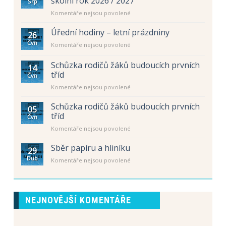
školní rok 2026 / 2027
Srp
u
Komentáře nejsou povolené
textu
s
Úřední hodiny – letní prázdniny
26
názvem
Čvn
u
Komentáře nejsou povolené
Rozdělení
textu
žáků
s
Schůzka rodičů žáků budoucích prvních
do
14
názvem
prvních
tříd
Čvn
Úřední
tříd
u
Komentáře nejsou povolené
hodiny
pro
textu
–
školní
s
letní
Schůzka rodičů žáků budoucích prvních
rok
05
názvem
prázdniny
tříd
2026
Čvn
Schůzka
/
u
Komentáře nejsou povolené
rodičů
2027
textu
žáků
s
Sběr papíru a hliníku
budoucích
29
názvem
prvních
Dub
u
Komentáře nejsou povolené
Schůzka
tříd
textu
rodičů
s
žáků
názvem
budoucích
Sběr
prvních
NEJNOVĚJŠÍ KOMENTÁŘE
papíru
tříd
a
hliníku