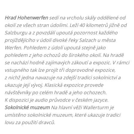
Hrad Hohenwerfen
sedí na vrcholu skály oddělené od
okolí ze všech stran údolími. Leží 40 kilometrů jižně od
Salzburgu a z povzdálí upoutá pozornost každého
projíždějícího v údolí divoké řeky Salzach u města
Werfen. Pohledem z údolí upoutá stejně jako
pohledem z jeho ochozů do širokého okolí. Na hradě
se nachází hodně zajímavých zákoutí a expozic. V rámci
vstupného tak lze projít tři doprovodné expozice,
z nichž jedna navazuje na zdejší tradici sokolnictví a
ukazuje její vývoj. Klasická expozice provede
návštěvníky po celém hradě a jeho ochozech.
K dispozici je audio průvodce v českém jazyce.
Sokolnické muzeum
Na hlavní věži Wallerturm je
umístěno sokolnické muzeum, které ukazuje tradici
lovu za použití dravců.