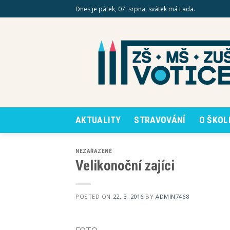
Skip
Dnes je pátek, 07. srpna, svátek má Lada.
to
content
AKTUALITY
STRAVOVÁNÍ
O ŠKOL
NEZAŘAZENÉ
Velikonoční zajíci
POSTED ON
22. 3. 2016
BY
ADMIN7468