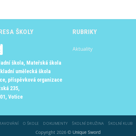
RESA ŠKOLY
RUBRIKY
Aktuality
ladní škola, Mateřská škola
ákladní umělecká škola
ice, příspěvková organizace
žská 235,
01, Votice
RAVOVÁNÍ
O ŠKOLE
DOKUMENTY
ŠKOLNÍ DRUŽINA
ŠKOLNÍ KLUB
Copyright 2026 ©
Unique Sword