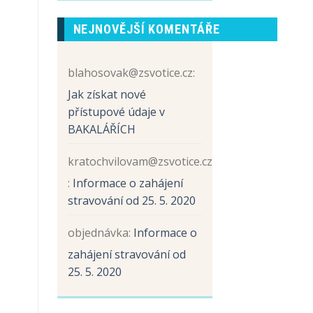
prvních
názvem
tříd
Sběr
NEJNOVĚJŠÍ KOMENTÁŘE
papíru
a
hliníku
blahosovak@zsvotice.cz
:
Jak získat nové
přístupové údaje v
BAKALÁŘÍCH
kratochvilovam@zsvotice.cz
:
Informace o zahájení
stravování od 25. 5. 2020
objednávka
:
Informace o
zahájení stravování od
25. 5. 2020