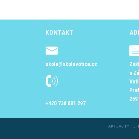
KONTAKT
AD
skola@skolavotice.cz
Zák
a Z
Vot
Pra
259 
+420 736 681 297
AKTUALITY
ST