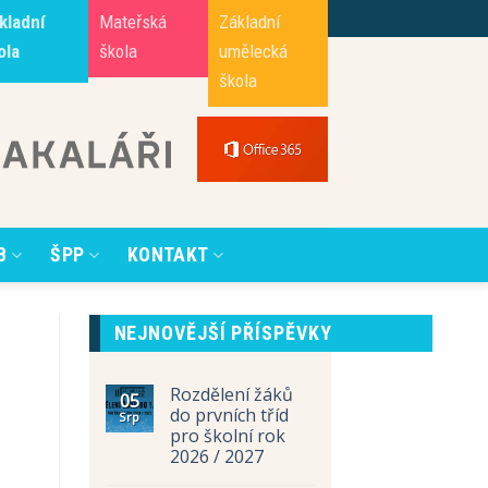
kladní
Mateřská
Základní
ola
škola
umělecká
škola
B
ŠPP
KONTAKT
NEJNOVĚJŠÍ PŘÍSPĚVKY
Rozdělení žáků
05
do prvních tříd
Srp
pro školní rok
2026 / 2027