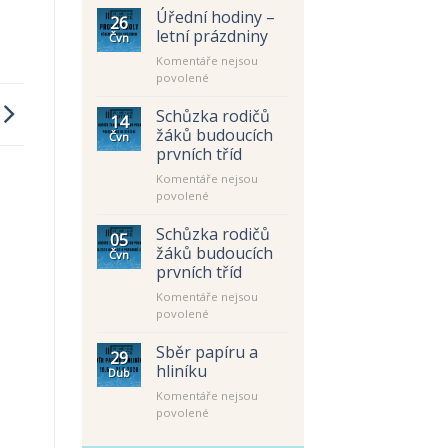
Úřední hodiny –
26
letní prázdniny
Čvn
Komentáře nejsou
u
povolené
textu
s
Schůzka rodičů
14
názvem
žáků budoucích
Čvn
Úřední
prvních tříd
hodiny
Komentáře nejsou
–
u
povolené
letní
textu
prázdniny
s
Schůzka rodičů
05
názvem
žáků budoucích
Čvn
Schůzka
prvních tříd
rodičů
Komentáře nejsou
žáků
u
povolené
budoucích
textu
prvních
s
tříd
Sběr papíru a
29
názvem
hliníku
Dub
Schůzka
Komentáře nejsou
rodičů
u
povolené
žáků
textu
budoucích
s